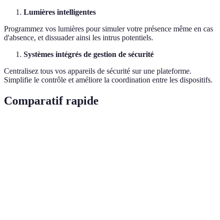
Lumières intelligentes
Programmez vos lumières pour simuler votre présence même en cas
d'absence, et dissuader ainsi les intrus potentiels.
Systèmes intégrés de gestion de sécurité
Centralisez tous vos appareils de sécurité sur une plateforme.
Simplifie le contrôle et améliore la coordination entre les dispositifs.
Comparatif rapide
Critère
Caméras intelligentes
Serrures connectées
Prix
100€ - 300€
150€ - 250€
Installation
Facile
Moyenne
Avantages
Vision nocturne
Contrôle accès