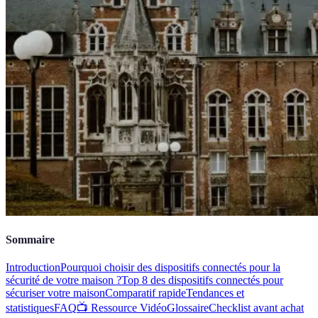
Sommaire
Introduction
Pourquoi choisir des dispositifs connectés pour la
sécurité de votre maison ?
Top 8 des dispositifs connectés pour
sécuriser votre maison
Comparatif rapide
Tendances et
statistiques
FAQ
📺 Ressource Vidéo
Glossaire
Checklist avant achat