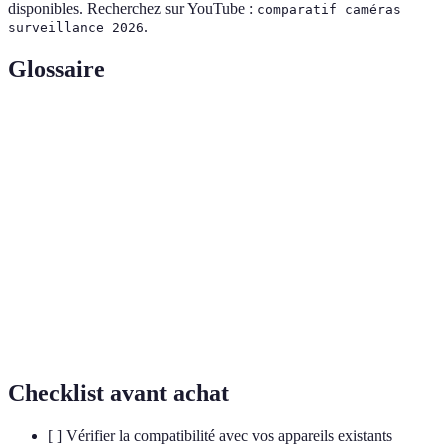
disponibles. Recherchez sur YouTube :
comparatif caméras
.
surveillance 2026
Glossaire
Terme
Définition
Internet des objets, réseau d'objets physiques
IoT
connectés.
Intelligence artificielle, simulation de l'intelligence
AI (IA)
humaine par des machines.
Point de contact permettant la communication entre
Interface
utilisateur et appareil.
Checklist avant achat
[ ] Vérifier la compatibilité avec vos appareils existants