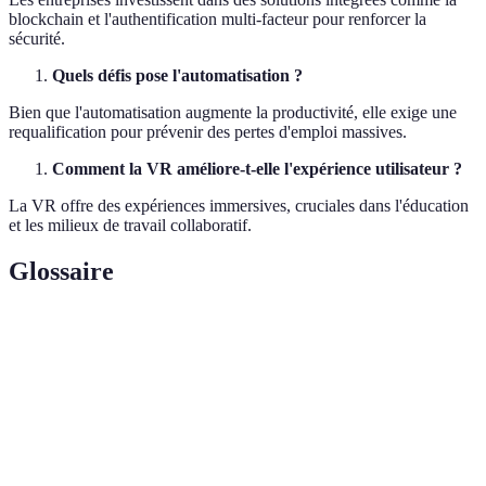
blockchain et l'authentification multi-facteur pour renforcer la
sécurité.
Quels défis pose l'automatisation ?
Bien que l'automatisation augmente la productivité, elle exige une
requalification pour prévenir des pertes d'emploi massives.
Comment la VR améliore-t-elle l'expérience utilisateur ?
La VR offre des expériences immersives, cruciales dans l'éducation
et les milieux de travail collaboratif.
Glossaire
Terme
Définition
Intelligence
Technologie permettant à des systèmes d'exécuter
Artificielle
des tâches requérant normalement des capacités
(IA)
cérébrales humaines.
Ensemble de pratiques protégeant les systèmes