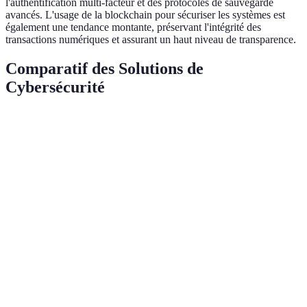
l'authentification multi-facteur et des protocoles de sauvegarde
avancés. L'usage de la blockchain pour sécuriser les systèmes est
également une tendance montante, préservant l'intégrité des
transactions numériques et assurant un haut niveau de transparence.
Comparatif des Solutions de
Cybersécurité
Critère
Option A (Logiciel)
Option B (Blockchain)
Efficacité
Haute
Très haute
Coût
Modéré
Élevé
Facilité
Facile
Moyenne
d'implantation