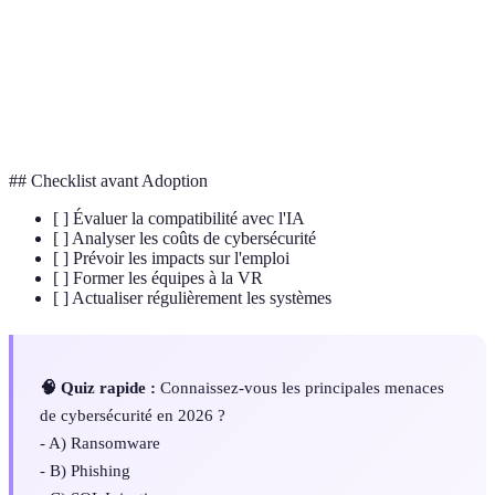
Cybersécurité
informatiques contre les intrusions malveillantes.
Réalité
Technologie immersive simulant une expérience
Virtuelle
en trois dimensions.
(VR)
## Checklist avant Adoption
[ ] Évaluer la compatibilité avec l'IA
[ ] Analyser les coûts de cybersécurité
[ ] Prévoir les impacts sur l'emploi
[ ] Former les équipes à la VR
[ ] Actualiser régulièrement les systèmes
🧠 Quiz rapide :
Connaissez-vous les principales menaces
de cybersécurité en 2026 ?
- A) Ransomware
- B) Phishing