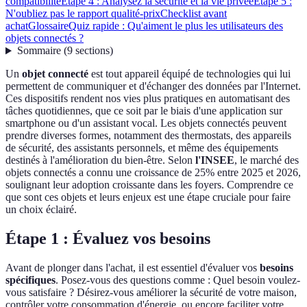
compatibilité
Étape 4 : Analysez la sécurité et la vie privée
Étape 5 :
N'oubliez pas le rapport qualité-prix
Checklist avant
achat
Glossaire
Quiz rapide : Qu'aiment le plus les utilisateurs des
objets connectés ?
Sommaire
(
9
sections
)
Un
objet connecté
est tout appareil équipé de technologies qui lui
permettent de communiquer et d'échanger des données par l'Internet.
Ces dispositifs rendent nos vies plus pratiques en automatisant des
tâches quotidiennes, que ce soit par le biais d'une application sur
smartphone ou d'un assistant vocal. Les objets connectés peuvent
prendre diverses formes, notamment des thermostats, des appareils
de sécurité, des assistants personnels, et même des équipements
destinés à l'amélioration du bien-être. Selon
l'INSEE
, le marché des
objets connectés a connu une croissance de 25% entre 2025 et 2026,
soulignant leur adoption croissante dans les foyers. Comprendre ce
que sont ces objets et leurs enjeux est une étape cruciale pour faire
un choix éclairé.
Étape 1 : Évaluez vos besoins
Avant de plonger dans l'achat, il est essentiel d'évaluer vos
besoins
spécifiques
. Posez-vous des questions comme : Quel besoin voulez-
vous satisfaire ? Désirez-vous améliorer la sécurité de votre maison,
contrôler votre consommation d'énergie, ou encore faciliter votre