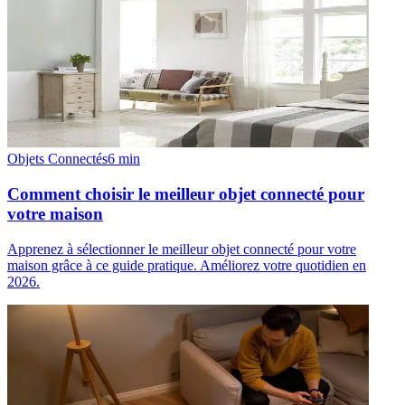
Objets Connectés
6
min
Comment choisir le meilleur objet connecté pour
votre maison
Apprenez à sélectionner le meilleur objet connecté pour votre
maison grâce à ce guide pratique. Améliorez votre quotidien en
2026.