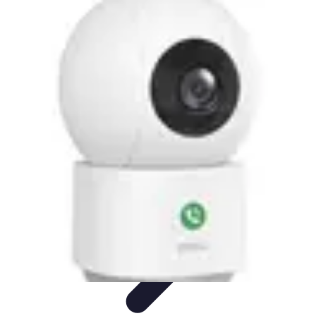
Connect Belgium
Objets Connectés
Guides et Tutoriels
Sécurité des objets
connectés
Tendances
Objets connectés
Connect Belgium