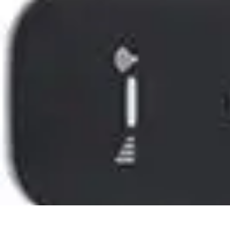
Connect Belgium
Objets Connectés
Guides et Tutoriels
Sécurité des objets connectés
Ten
Connect Belgium