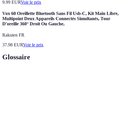
9.99
EUR
Voir le prix
Vox 60 Oreillette Bluetooth Sans Fil Usb-C, Kit Main Libre,
Multipoint Deux Appareils Connectés Simultanés, Tour
D'oreille 360° Droit Ou Gauche,
Rakuten FR
37.98
EUR
Voir le prix
Glossaire
Terme
Définition
Objets
Appareils électroniques qui utilisent Internet pour
connectés
fonctionner et interagir avec d'autres systèmes.
IoT
Réseau d'objets physiques intégrés avec des capteurs,
(Internet
des logiciels et d'autres technologies pour la
des
connexion et l'échange de données.
objets)