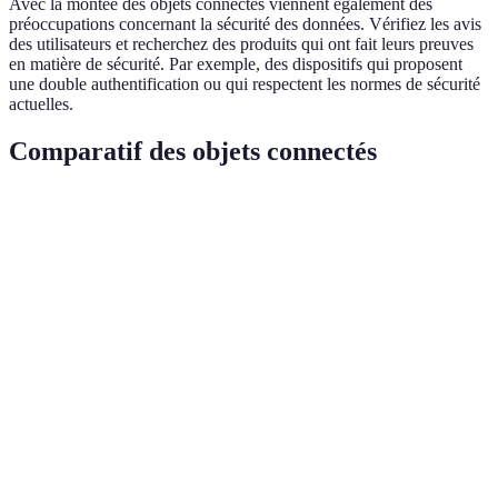
Avec la montée des objets connectés viennent également des
préoccupations concernant la sécurité des données. Vérifiez les avis
des utilisateurs et recherchez des produits qui ont fait leurs preuves
en matière de sécurité. Par exemple, des dispositifs qui proposent
une double authentification ou qui respectent les normes de sécurité
actuelles.
Comparatif des objets connectés
Critère
Thermostat intelligent
Montre connectée
C
Prix moyen
€200
€150
€
Compatibilité
Appareils multiples
Smartphone
A
Facilité
Élevée
Élevée
M
d'utilisation
Sécurité
Haute
Moyenne
H