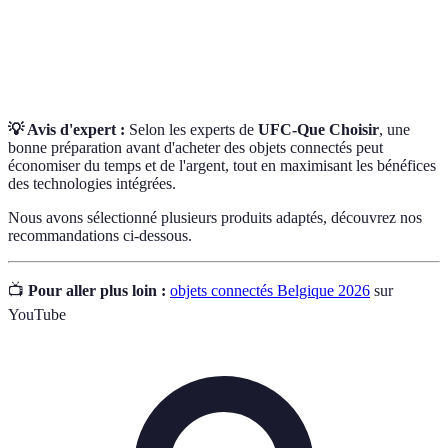
Smart
Concept désignant une maison équipée de dispositifs
home
connectés pour automatiser des fonctions domestiques.
💡 Avis d'expert :
Selon les experts de
UFC-Que Choisir
, une
bonne préparation avant d'acheter des objets connectés peut
économiser du temps et de l'argent, tout en maximisant les bénéfices
des technologies intégrées.
Nous avons sélectionné plusieurs produits adaptés, découvrez nos
recommandations ci-dessous.
📺
Pour aller plus loin :
objets connectés Belgique 2026
sur
YouTube