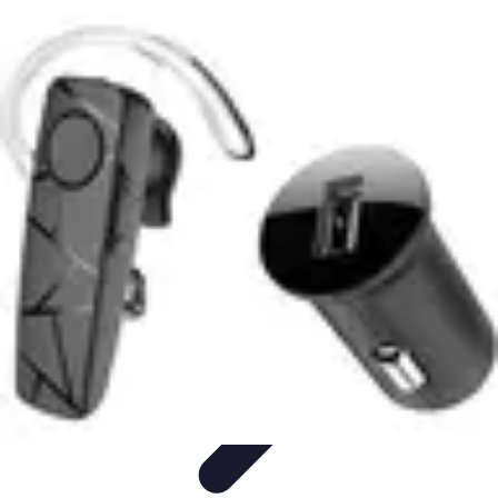
Connect Belgium
Objets Connectés
Guides et Tutoriels
Sécurité des objets
connectés
Tendances
Objets connectés
Connect Belgium