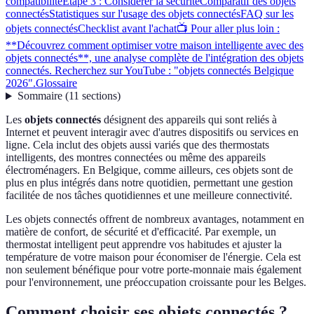
compatibilité
Étape 3 : Considérer la sécurité
Comparatif des objets
connectés
Statistiques sur l'usage des objets connectés
FAQ sur les
objets connectés
Checklist avant l'achat
📺 Pour aller plus loin :
**Découvrez comment optimiser votre maison intelligente avec des
objets connectés**, une analyse complète de l'intégration des objets
connectés. Recherchez sur YouTube : "objets connectés Belgique
2026".
Glossaire
Sommaire
(
11
sections
)
Les
objets connectés
désignent des appareils qui sont reliés à
Internet et peuvent interagir avec d'autres dispositifs ou services en
ligne. Cela inclut des objets aussi variés que des thermostats
intelligents, des montres connectées ou même des appareils
électroménagers. En Belgique, comme ailleurs, ces objets sont de
plus en plus intégrés dans notre quotidien, permettant une gestion
facilitée de nos tâches quotidiennes et une meilleure connectivité.
Les objets connectés offrent de nombreux avantages, notamment en
matière de confort, de sécurité et d'efficacité. Par exemple, un
thermostat intelligent peut apprendre vos habitudes et ajuster la
température de votre maison pour économiser de l'énergie. Cela est
non seulement bénéfique pour votre porte-monnaie mais également
pour l'environnement, une préoccupation croissante pour les Belges.
Comment choisir ses objets connectés ?