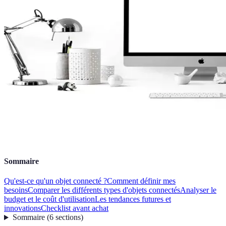
Sommaire
Qu'est-ce qu'un objet connecté ?
Comment définir mes
besoins
Comparer les différents types d'objets connectés
Analyser le
budget et le coût d'utilisation
Les tendances futures et
innovations
Checklist avant achat
Sommaire
(
6
sections
)