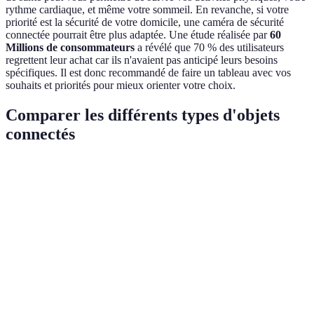
rythme cardiaque, et même votre sommeil. En revanche, si votre
priorité est la sécurité de votre domicile, une caméra de sécurité
connectée pourrait être plus adaptée. Une étude réalisée par
60
Millions de consommateurs
a révélé que 70 % des utilisateurs
regrettent leur achat car ils n'avaient pas anticipé leurs besoins
spécifiques. Il est donc recommandé de faire un tableau avec vos
souhaits et priorités pour mieux orienter votre choix.
Comparer les différents types d'objets
connectés
Type d'objet
Avantages
Inconvénients
Verdict
Surveil toute la
Idéal
Caméras de
Complexité
propriété à
pour
sécurité
d'installation
distance
sécurité
Nécessite un
Économise
Bon pour
Thermostats
appareil
l'énergie
économie
compatible