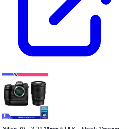
Nikon Z9 + Z 24-70mm f/2.8 S + Ebook 'Devenez