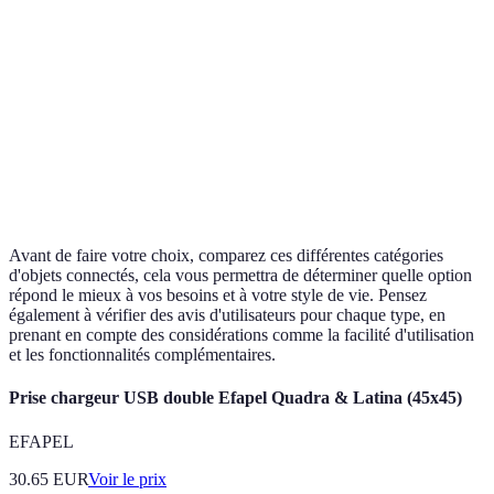
Autonomie de
Pratique
Montres
Suivi de santé
la batterie
au
connectées
et connectivité
limitée
quotidien
Excellent
Appareils de
Electronic en
Prix souvent
pour
cuisine
cuisine simple
élevé
chefs
Avant de faire votre choix, comparez ces différentes catégories
d'objets connectés, cela vous permettra de déterminer quelle option
répond le mieux à vos besoins et à votre style de vie. Pensez
également à vérifier des avis d'utilisateurs pour chaque type, en
prenant en compte des considérations comme la facilité d'utilisation
et les fonctionnalités complémentaires.
Prise chargeur USB double Efapel Quadra & Latina (45x45)
EFAPEL
30.65
EUR
Voir le prix