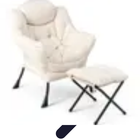
Connect Belgium
Objets Connectés
Guides et Tutoriels
Sécurité des objets
connectés
Tendances
Objets connectés
Connect Belgium