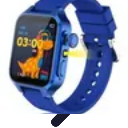
Connect Belgium
Objets Connectés
Guides et Tutoriels
Sécurité des objets
connectés
Tendances
Objets connectés
Connect Belgium