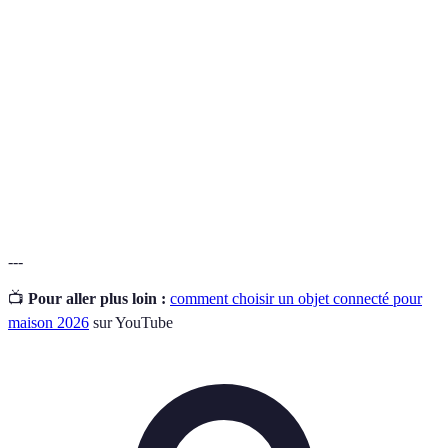
Obihet
Dispositif électronique qui communique via Internet
connecté
pour optimiser des tâches domestiques.
Protocole de communication sans fil utilisé pour des
Zigbee
objets connectés.
Règlement Général sur la Protection des Données, loi
RGPD
sur la protection des informations personnelles.
---
📺
Pour aller plus loin :
comment choisir un objet connecté pour
maison 2026
sur YouTube