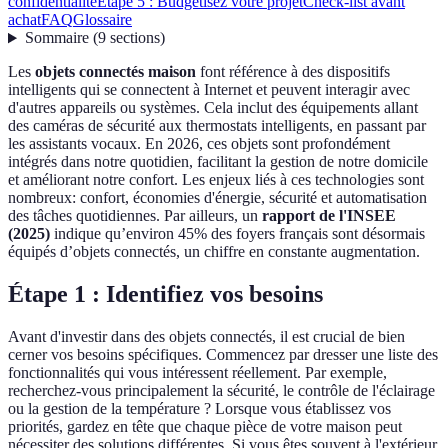
confidentialité
Étape 5 : Budgetisez votre projet
Check-list avant
achat
FAQ
Glossaire
Sommaire
(
9
sections
)
Les
objets connectés maison
font référence à des dispositifs
intelligents qui se connectent à Internet et peuvent interagir avec
d'autres appareils ou systèmes. Cela inclut des équipements allant
des caméras de sécurité aux thermostats intelligents, en passant par
les assistants vocaux. En 2026, ces objets sont profondément
intégrés dans notre quotidien, facilitant la gestion de notre domicile
et améliorant notre confort. Les enjeux liés à ces technologies sont
nombreux: confort, économies d'énergie, sécurité et automatisation
des tâches quotidiennes. Par ailleurs, un
rapport de l'INSEE
(2025)
indique qu’environ 45% des foyers français sont désormais
équipés d’objets connectés, un chiffre en constante augmentation.
Étape 1 : Identifiez vos besoins
Avant d'investir dans des objets connectés, il est crucial de bien
cerner vos besoins spécifiques. Commencez par dresser une liste des
fonctionnalités qui vous intéressent réellement. Par exemple,
recherchez-vous principalement la sécurité, le contrôle de l'éclairage
ou la gestion de la température ? Lorsque vous établissez vos
priorités, gardez en tête que chaque pièce de votre maison peut
nécessiter des solutions différentes. Si vous êtes souvent à l'extérieur,