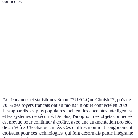
connectés.
Critère
Caméra de sécurité
Thermostat intelligent
I
Sécurité
⚪⚪⚪⚪⚪ (5/5)
⚪⚪⚪⚪ (4/5)
⚪
Économie
⚪⚪ (2/5)
⚪⚪⚪⚪⚪ (5/5)
⚪
Confort
⚪⚪ (2/5)
⚪⚪⚪⚪ (4/5)
⚪
Facilité
⚪⚪⚪⚪ (4/5)
⚪⚪⚪⚪ (4/5)
⚪
d'utilisation
## Tendances et statistiques Selon **UFC-Que Choisir**, près de
70 % des foyers français ont au moins un objet connecté en 2026.
Les appareils les plus populaires incluent les enceintes intelligentes
et les systèmes de sécurité. De plus, l'adoption des objets connectés
est prévue pour continuer à croître, avec une augmentation projetée
de 25 % à 30 % chaque année. Ces chiffres montrent l'engouement
croissant pour ces technologies, qui font désormais partie intégrante