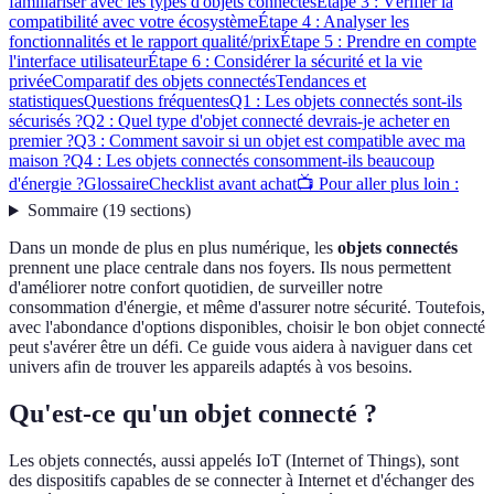
familiariser avec les types d'objets connectés
Étape 3 : Vérifier la
compatibilité avec votre écosystème
Étape 4 : Analyser les
fonctionnalités et le rapport qualité/prix
Étape 5 : Prendre en compte
l'interface utilisateur
Étape 6 : Considérer la sécurité et la vie
privée
Comparatif des objets connectés
Tendances et
statistiques
Questions fréquentes
Q1 : Les objets connectés sont-ils
sécurisés ?
Q2 : Quel type d'objet connecté devrais-je acheter en
premier ?
Q3 : Comment savoir si un objet est compatible avec ma
maison ?
Q4 : Les objets connectés consomment-ils beaucoup
d'énergie ?
Glossaire
Checklist avant achat
📺 Pour aller plus loin :
Sommaire
(
19
sections
)
Dans un monde de plus en plus numérique, les
objets connectés
prennent une place centrale dans nos foyers. Ils nous permettent
d'améliorer notre confort quotidien, de surveiller notre
consommation d'énergie, et même d'assurer notre sécurité. Toutefois,
avec l'abondance d'options disponibles, choisir le bon objet connecté
peut s'avérer être un défi. Ce guide vous aidera à naviguer dans cet
univers afin de trouver les appareils adaptés à vos besoins.
Qu'est-ce qu'un objet connecté ?
Les objets connectés, aussi appelés IoT (Internet of Things), sont
des dispositifs capables de se connecter à Internet et d'échanger des