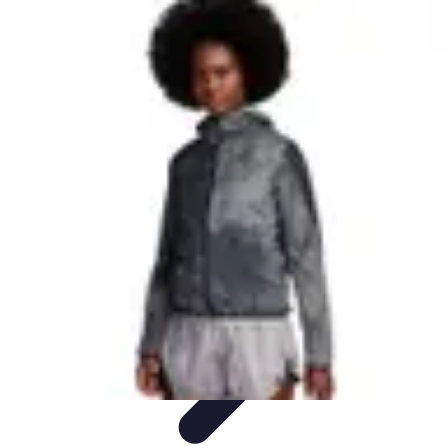
Connect Belgium
Objets Connectés
Guides et Tutoriels
Sécurité des objets
connectés
Tendances
Objets connectés
Connect Belgium