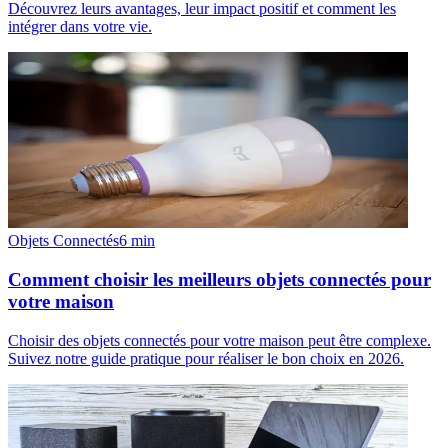
Découvrez leurs avantages, leur impact positif et comment les
intégrer dans votre vie.
Objets Connectés
6
min
Comment choisir les meilleurs objets connectés pour
votre maison
Choisir des objets connectés pour votre maison peut être complexe.
Suivez notre guide pratique pour réaliser le bon choix en 2026.