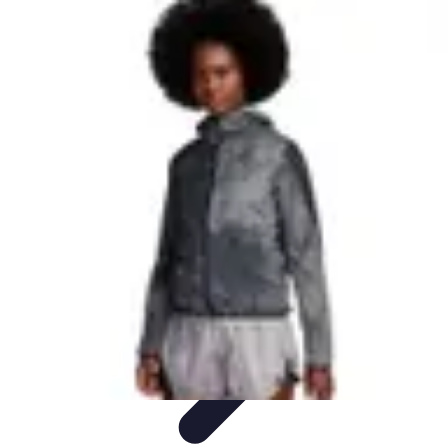
Connect Belgium
Objets Connectés
Guides et Tutoriels
Sécurité des objets
connectés
Tendances
Objets connectés
Connect Belgium