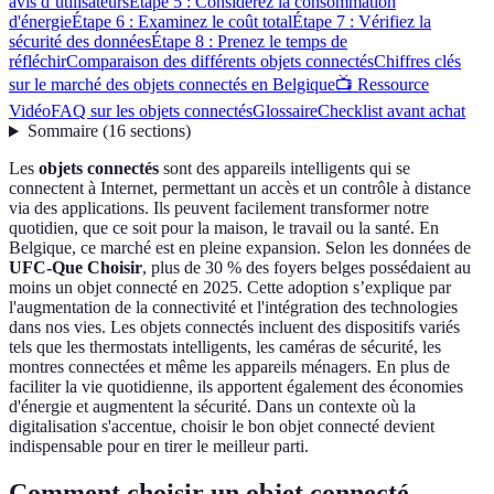
avis d’utilisateurs
Étape 5 : Considérez la consommation
d'énergie
Étape 6 : Examinez le coût total
Étape 7 : Vérifiez la
sécurité des données
Étape 8 : Prenez le temps de
réfléchir
Comparaison des différents objets connectés
Chiffres clés
sur le marché des objets connectés en Belgique
📺 Ressource
Vidéo
FAQ sur les objets connectés
Glossaire
Checklist avant achat
Sommaire
(
16
sections
)
Les
objets connectés
sont des appareils intelligents qui se
connectent à Internet, permettant un accès et un contrôle à distance
via des applications. Ils peuvent facilement transformer notre
quotidien, que ce soit pour la maison, le travail ou la santé. En
Belgique, ce marché est en pleine expansion. Selon les données de
UFC-Que Choisir
, plus de 30 % des foyers belges possédaient au
moins un objet connecté en 2025. Cette adoption s’explique par
l'augmentation de la connectivité et l'intégration des technologies
dans nos vies. Les objets connectés incluent des dispositifs variés
tels que les thermostats intelligents, les caméras de sécurité, les
montres connectées et même les appareils ménagers. En plus de
faciliter la vie quotidienne, ils apportent également des économies
d'énergie et augmentent la sécurité. Dans un contexte où la
digitalisation s'accentue, choisir le bon objet connecté devient
indispensable pour en tirer le meilleur parti.
Comment choisir un objet connecté