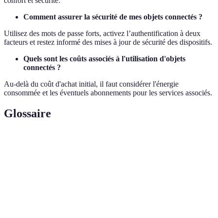
confort et sécurité.
Comment assurer la sécurité de mes objets connectés ?
Utilisez des mots de passe forts, activez l’authentification à deux
facteurs et restez informé des mises à jour de sécurité des dispositifs.
Quels sont les coûts associés à l'utilisation d'objets
connectés ?
Au-delà du coût d'achat initial, il faut considérer l'énergie
consommée et les éventuels abonnements pour les services associés.
Glossaire
Terme
Définition
IoT
Réseau d'objets physiques capables de collecter et
(Internet
d'échanger des données.
des Objets)
Sécurité des
Ensemble des pratiques pour protéger les