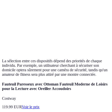
Vidéo en direct,
Programmation,
Fonctionnalités
détection de
contrôle à distance
mouvement
Consommation
Élevée
Modérée
énergétique
Sécurité des
Variable, vérifiez les
Généralement bonne
données
avis
La sélection entre ces dispositifs dépend des priorités de chaque
individu. Par exemple, un utilisateur cherchant à sécuriser son
domicile optera sûrement pour une caméra de sécurité, tandis qu'un
amateur de fitness sera plus attiré par une montre connectée.
Fauteuil Paresseux avec Ottoman Fauteuil Moderne de Loisirs
pour la Lecture avec Oreiller Accoudoirs
Costway
119.99
EUR
Voir le prix