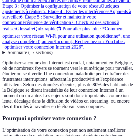
Choisir le bon matériel
Critères de choix
Erreurs courantes à éviter
4.
Étape 3 : Optimiser la configuration de votre réseau
Quelques
ajustements à réaliser
5. Étape 4 : Éviter les interférences
Appareils à
surveiller
6. Étape 5 : Surveiller et maintenir votre
connexion
Fréquence de vérification
7. Checklist des actions à
réaliser
Glossaire
Quiz rapide
📺 Pour aller plus loin : *Comment
optimiser votre réseau Wi-Fi pour une utilisation quotidienne*, une
analyse complète d’[auteur/Inconnu]. Recherchez sur YouTube :
"optimiser votre connexion Internet 2026".
Sommaire
(
17
sections
)
Optimiser sa connexion Internet est crucial, notamment en Belgique,
où de nombreux foyers se tournent vers le numérique pour travailler,
étudier ou se divertir. Une connexion maladroite peut entraîner des
frustrantes interruptions, affectant la productivité et l'expérience
utilisateur. Selon des données récentes, plus de 80% des habitants de
la Belgique se disent insatisfaits de leur connexion Internet à un
moment ou un autre. Les enjeux sont donc importants : connexion
lente, décalage dans la diffusion de vidéos en streaming, ou encore
des difficultés à travailler en télétravail sans coupures.
Pourquoi optimiser votre connexion ?
L’optimisation de votre connexion peut non seulement améliorer
votre vitesse de navigation, mais également réduire votre temps