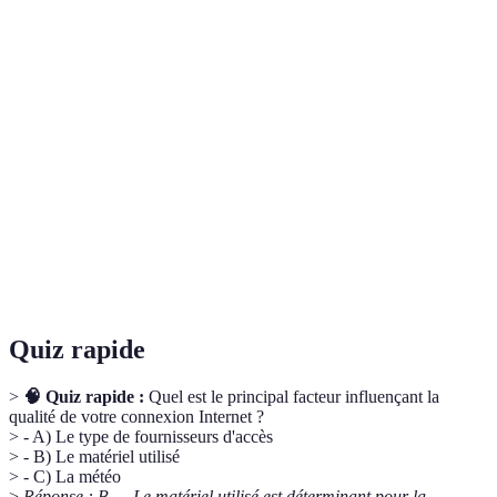
Terme
Définition
Vitesse à laquelle les données sont transférées sur votre
Débit
connexion Internet.
Temps que met un paquet de données pour voyager d'un
Latence
point à un autre sur le réseau.
Dernière norme Wi-Fi offrant de meilleures
Wi-Fi 6
performances et une plus grande capacité sur les réseaux
congestionnés.
Quiz rapide
>
🧠 Quiz rapide :
Quel est le principal facteur influençant la
qualité de votre connexion Internet ?
> - A) Le type de fournisseurs d'accès
> - B) Le matériel utilisé
> - C) La météo
>
Réponse : B — Le matériel utilisé est déterminant pour la