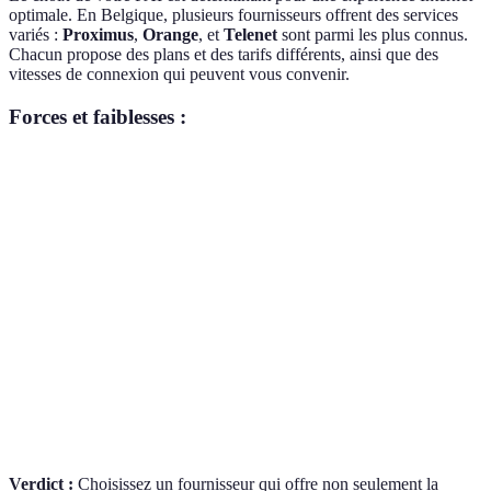
optimale. En Belgique, plusieurs fournisseurs offrent des services
variés :
Proximus
,
Orange
, et
Telenet
sont parmi les plus connus.
Chacun propose des plans et des tarifs différents, ainsi que des
vitesses de connexion qui peuvent vous convenir.
Forces et faiblesses :
FAI
Vitesse maximale (Mbps)
Fiabilité
Tarifs
45-80
Proximus
1000
Élevée
€/mois
40-75
Orange
500
Moyenne
€/mois
50-85
Telenet
800
Élevée
€/mois
Verdict :
Choisissez un fournisseur qui offre non seulement la