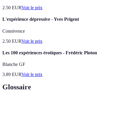
2.50
EUR
Voir le prix
L'expérience dépressive - Yves Prigent
Connivence
2.50
EUR
Voir le prix
Les 100 expériences érotiques - Frédéric Ploton
Blanche GF
3.89
EUR
Voir le prix
Glossaire
Terme
Définition
Bande
La quantité maximale de données pouvant être
passante
transférées dans un réseau.