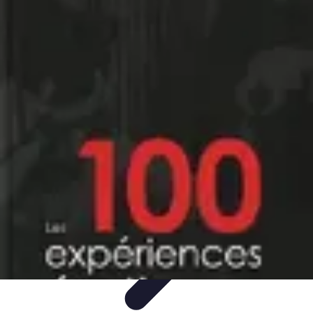
Connect Belgium
Objets Connectés
Guides et Tutoriels
Sécurité des objets
connectés
Tendances
Objets connectés
Connect Belgium