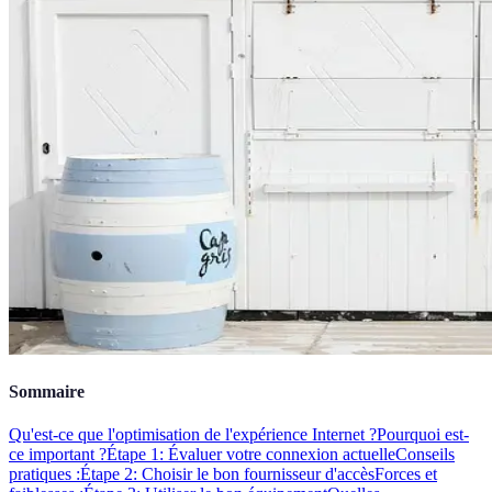
Sommaire
Qu'est-ce que l'optimisation de l'expérience Internet ?
Pourquoi est-
ce important ?
Étape 1: Évaluer votre connexion actuelle
Conseils
pratiques :
Étape 2: Choisir le bon fournisseur d'accès
Forces et