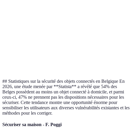
critiques
Limite
Nécessite des
Idéal pour les
Réseau
l'accès non
configurations
utilisateurs
segmenté
autorisé
initiales
avancés
Utile,
Détection
particulièremen
Logiciels de
précoce
Peut être
pour les foyers
surveillance
des
coûteux
liés aux
menaces
entreprises
## Statistiques sur la sécurité des objets connectés en Belgique En
2026, une étude menée par **Statista** a révélé que 54% des
Belges possèdent au moins un objet connecté à domicile, et parmi
ceux-ci, 47% ne prennent pas les dispositions nécessaires pour les
sécuriser. Cette tendance montre une opportunité énorme pour
sensibiliser les utilisateurs aux diverses vulnérabilités existantes et les
méthodes pour les corriger.
Sécuriser sa maison - F. Poggi