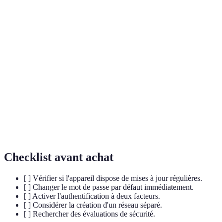
Appareils qui se connectent à Internet et à
Objets connectés
d'autres dispositifs pour transmettre des
données.
Authentification
Mesure de sécurité qui nécessite deux preuves
à deux facteurs
distinctes d'identité avant d'accéder à un
(2FA)
compte.
Création de plusieurs réseaux pour
Réseau segmenté
compartimenter les dispositifs et améliorer la
sécurité.
Checklist avant achat
[ ] Vérifier si l'appareil dispose de mises à jour régulières.
[ ] Changer le mot de passe par défaut immédiatement.
[ ] Activer l'authentification à deux facteurs.
[ ] Considérer la création d'un réseau séparé.
[ ] Rechercher des évaluations de sécurité.