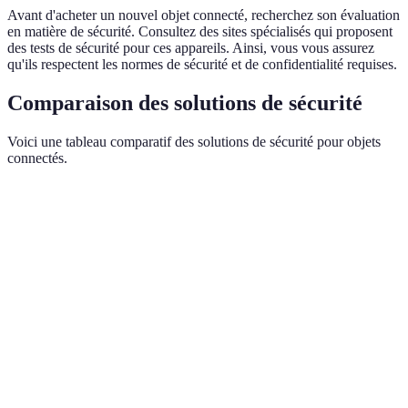
Avant d'acheter un nouvel objet connecté, recherchez son évaluation
en matière de sécurité. Consultez des sites spécialisés qui proposent
des tests de sécurité pour ces appareils. Ainsi, vous vous assurez
qu'ils respectent les normes de sécurité et de confidentialité requises.
Comparaison des solutions de sécurité
Voici une tableau comparatif des solutions de sécurité pour objets
connectés.
Solution
Avantages
Inconvénients
Verdict
Faciles à
Essentiel, mais
Mots de passe
Peuvent être
mettre en
pas suffisant à
forts
oubliés
œuvre
eux seuls
Très
Démarche
recommandé
Authentification
Protection
supplémentaire
pour les
2FA
renforcée
à suivre
appareils