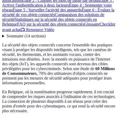
applications
Étape 2 : Changer les mots de passe par défaut
Étape 3 :
Activer l'authentification à deux facteurs
Étape 4 : Segmenter votre
réseau
Étape 5 : Surveiller l'activité des appareils
Étape 6 : Évaluer la
sécurité de vos objets connectés
Comparaison des solutions de
sécurité
Statistiques sur la sécurité des objets connectés en
Belgique
FAQ sur la sécurité des objets connectés
Glossaire
Checklist
avant achat
📺 Ressource Vidéo
Sommaire
(
14
sections
)
La sécurité des objets connectés concerne l'ensemble des pratiques
visant à protéger les dispositifs intelligents, tels que les caméras de
sécurité, les thermostats, et les assistants vocaux, contre des
intrusions non désirées. Avec la montée en puissance de l'Internet
des objets (IoT), les appareils connectés sont devenus des cibles
privilégiées pour les cybercriminels. Selon une étude de
60 Millions
de Consommateurs
, 70% des utilisateurs d'objets connectés ne
prennent pas les mesures de sécurité adéquates pour protéger leurs
informations personnelles.
En Belgique, où la numérisation progresse rapidement, il est crucial
de comprendre les risques associés à l'utilisation de ces technologies.
La connexion de plusieurs dispositifs à un réseau peut créer des
points d'entrée pour des cyberattaques, ce qui rend la sécurité encore
plus nécessaire.