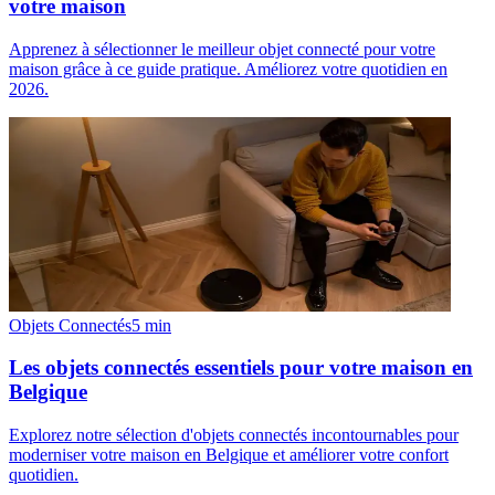
votre maison
Apprenez à sélectionner le meilleur objet connecté pour votre
maison grâce à ce guide pratique. Améliorez votre quotidien en
2026.
Objets Connectés
5
min
Les objets connectés essentiels pour votre maison en
Belgique
Explorez notre sélection d'objets connectés incontournables pour
moderniser votre maison en Belgique et améliorer votre confort
quotidien.