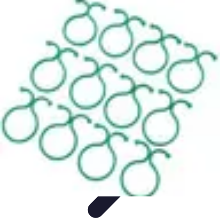
Connect Belgium
Objets Connectés
Guides et Tutoriels
Sécurité des objets
connectés
Tendances
Objets connectés
Connect Belgium