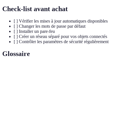
Check-list avant achat
[ ] Vérifier les mises à jour automatiques disponibles
[ ] Changer les mots de passe par défaut
[ ] Installer un pare-feu
[ ] Créer un réseau séparé pour vos objets connectés
[ ] Contrôler les paramètres de sécurité régulièrement
Glossaire
Terme
Définition
Objet
Appareil électronique pouvant se connecter à Internet
connecté
pour partager des données.
Logiciel intégré dans l'appareil qui contrôle son
Firmware
fonctionnement.
Système de sécurité qui contrôle le trafic réseau pour
Pare-feu