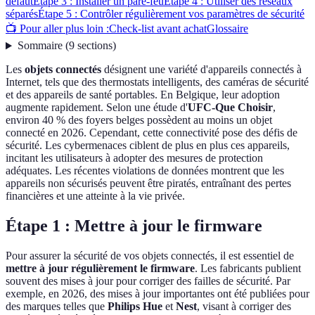
défaut
Étape 3 : Installer un pare-feu
Étape 4 : Utiliser des réseaux
séparés
Étape 5 : Contrôler régulièrement vos paramètres de sécurité
📺 Pour aller plus loin :
Check-list avant achat
Glossaire
Sommaire
(
9
sections
)
Les
objets connectés
désignent une variété d'appareils connectés à
Internet, tels que des thermostats intelligents, des caméras de sécurité
et des appareils de santé portables. En Belgique, leur adoption
augmente rapidement. Selon une étude d'
UFC-Que Choisir
,
environ 40 % des foyers belges possèdent au moins un objet
connecté en 2026. Cependant, cette connectivité pose des défis de
sécurité. Les cybermenaces ciblent de plus en plus ces appareils,
incitant les utilisateurs à adopter des mesures de protection
adéquates. Les récentes violations de données montrent que les
appareils non sécurisés peuvent être piratés, entraînant des pertes
financières et une atteinte à la vie privée.
Étape 1 : Mettre à jour le firmware
Pour assurer la sécurité de vos objets connectés, il est essentiel de
mettre à jour régulièrement le firmware
. Les fabricants publient
souvent des mises à jour pour corriger des failles de sécurité. Par
exemple, en 2026, des mises à jour importantes ont été publiées pour
des marques telles que
Philips Hue
et
Nest
, visant à corriger des