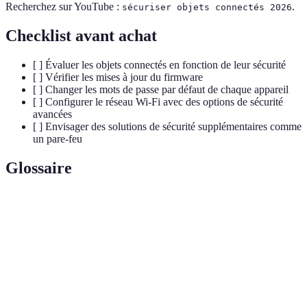
Recherchez sur YouTube :
.
sécuriser objets connectés 2026
Checklist avant achat
[ ] Évaluer les objets connectés en fonction de leur sécurité
[ ] Vérifier les mises à jour du firmware
[ ] Changer les mots de passe par défaut de chaque appareil
[ ] Configurer le réseau Wi-Fi avec des options de sécurité
avancées
[ ] Envisager des solutions de sécurité supplémentaires comme
un pare-feu
Glossaire
Terme
Définition
Logiciel intégré à un appareil qui contrôle son
Firmware
fonctionnement.
Chiffrement
Protocole avancé de sécurité pour réseaux Wi-
WPA3
Fi, offrant une meilleure protection.