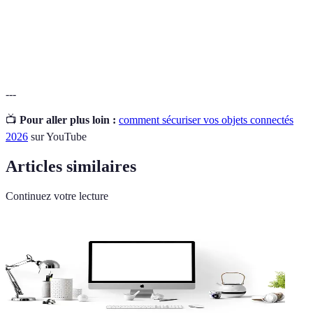
Authentification
Méthode de sécurité nécessitant deux
à deux facteurs
vérifications au lieu d'une seule pour l'accès.
---
📺
Pour aller plus loin :
comment sécuriser vos objets connectés
2026
sur YouTube
Articles similaires
Continuez votre lecture