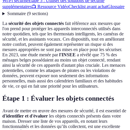
Wi-Fi sécurisé
Étape 5 : Utiliser des solutions de sécurité
supplémentaires
📺 Ressource Vidéo
Checklist avant achat
Glossaire
Sommaire
(
9
sections
)
La
sécurité des objets connectés
fait référence aux mesures que
l'on prend pour protéger les appareils interconnectés utilisés dans
notre quotidien, tels que les thermostats intelligents, les caméras de
sécurité, et les assistants vocaux. Ces dispositifs, tout en améliorant
notre confort, peuvent également représenter un risque si des
mesures appropriées ne sont pas mises en place pour les sécuriser.
En 2023, une étude menée par
l'INSEE
a révélé que 75 % des
ménages belges possédaient au moins un objet connecté, rendant
ainsi la sécurité de ces appareils d'autant plus cruciale. Les menaces
potentielles, comme les attaques de pirates ou les violations de
données, peuvent exposer non seulement des informations
personnelles, mais aussi des calendriers familiaux et des habitudes
de vie, ce qui en fait une priorité pour les utilisateurs.
Étape 1 : Évaluer les objets connectés
Avant de mettre en œuvre des mesures de sécurité, il est essentiel de
d'identifier et d'évaluer
les objets connectés présents dans votre
maison. Dresser une liste de vos appareils, en notant leurs
fonctionnalités et les données qu’ils collectent, est une excellente