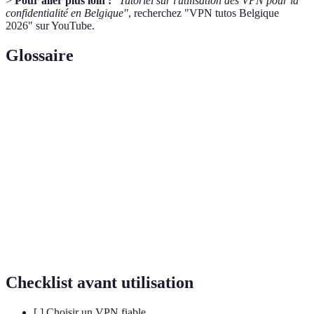
>
Pour aller plus loin :
"Tutoriel sur l'utilisation des VPN pour la
confidentialité en Belgique"
, recherchez "VPN tutos Belgique
2026" sur YouTube.
Glossaire
Terme
Définition
Réseau privé virtuel permettant d'assurer la
VPN
confidentialité sur Internet.
Fonction de sécurité qui interrompt la connexion
Kill Switch
Internet en cas de défaillance du VPN.
Processus de conversion des données en un code
Chiffrement
pour empêcher l'accès non autorisé.
Checklist avant utilisation
[ ] Choisir un VPN fiable