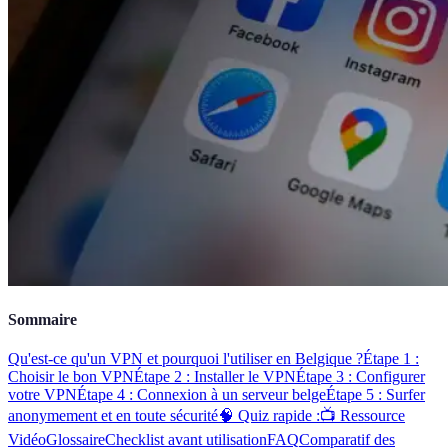
Sommaire
Qu'est-ce qu'un VPN et pourquoi l'utiliser en Belgique ?
Étape 1 :
Choisir le bon VPN
Étape 2 : Installer le VPN
Étape 3 : Configurer
votre VPN
Étape 4 : Connexion à un serveur belge
Étape 5 : Surfer
anonymement et en toute sécurité
🧠 Quiz rapide :
📺 Ressource
Vidéo
Glossaire
Checklist avant utilisation
FAQ
Comparatif des