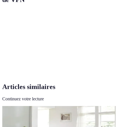
Critères
NordVPN
ExpressVPN
CyberGhost
Vitesse
Excellente
Très bonne
Bonne
Sécurité
Très haute
Très haute
Haute
Prix
Élevé
Élevé
Modéré
Serveurs BE
Oui
Oui
Oui
Articles similaires
Continuez votre lecture