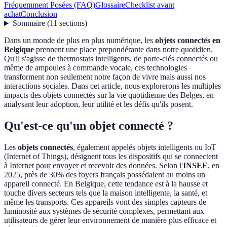
Fréquemment Posées (FAQ)
Glossaire
Checklist avant
achat
Conclusion
Sommaire
(
11
sections
)
Dans un monde de plus en plus numérique, les
objets connectés en
Belgique
prennent une place prepondérante dans notre quotidien.
Qu'il s'agisse de thermostats intelligents, de porte-clés connectés ou
même de ampoules à commande vocale, ces technologies
transforment non seulement notre façon de vivre mais aussi nos
interactions sociales. Dans cet article, nous explorerons les multiples
impacts des objets connectés sur la vie quotidienne des Belges, en
analysant leur adoption, leur utilité et les défis qu'ils posent.
Qu'est-ce qu'un objet connecté ?
Les
objets connectés
, également appelés objets intelligents ou IoT
(Internet of Things), désignent tous les dispositifs qui se connectent
à Internet pour envoyer et recevoir des données. Selon l'
INSEE
, en
2025, près de 30% des foyers français possédaient au moins un
appareil connecté. En Belgique, cette tendance est à la hausse et
touche divers secteurs tels que la maison intelligente, la santé, et
même les transports. Ces appareils vont des simples capteurs de
luminosité aux systèmes de sécurité complexes, permettant aux
utilisateurs de gérer leur environnement de manière plus efficace et