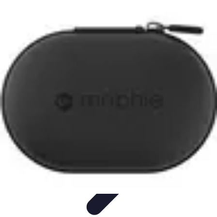
Connect Belgium
Objets Connectés
Guides et Tutoriels
Sécurité des objets
connectés
Tendances
Objets connectés
Connect Belgium