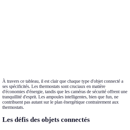
Sécurité
Élevée
Très Élevée
Économie
Élevée
N/A
d'Énergie
Facilité
Facile
Facile
d'utilisation
Verdict
Recommandé
Recommandé
À travers ce tableau, il est clair que chaque type d'objet connecté a
ses spécificités. Les thermostats sont cruciaux en matière
d'économies d'énergie, tandis que les caméras de sécurité offrent une
tranquillité d'esprit. Les ampoules intelligentes, bien que fun, ne
contribuent pas autant sur le plan énergétique contrairement aux
thermostats.
Les défis des objets connectés