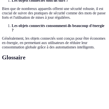
Les objets connectés sont-ils sûrs ?
Bien que de nombreux appareils offrent une sécurité robuste, il est
crucial de suivre des pratiques de sécurité comme des mots de passe
forts et l'utilisation de mises à jour régulières.
Les objets connectés consomment-ils beaucoup d'énergie
?
Généralement, les objets connectés sont conçus pour être économes
en énergie, en permettant aux utilisateurs de réduire leur
consommation globale grâce à des automatismes intelligents.
Glossaire
Terme
Définition
Réseau de dispositifs physiques qui se
IoT (Internet of
connectent à Internet pour échanger des
Things)
données.
Technologie permettant de gérer
Domotique