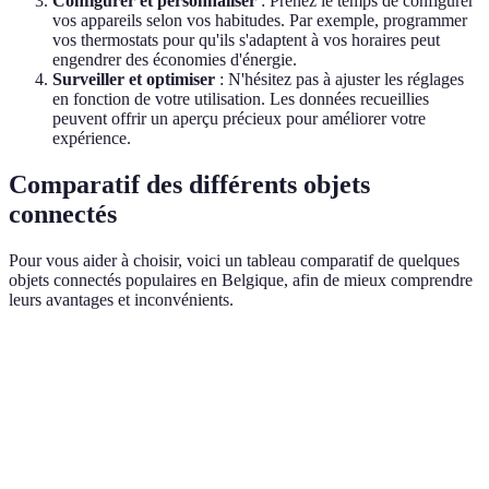
Configurer et personnaliser
: Prenez le temps de configurer
vos appareils selon vos habitudes. Par exemple, programmer
vos thermostats pour qu'ils s'adaptent à vos horaires peut
engendrer des économies d'énergie.
Surveiller et optimiser
: N'hésitez pas à ajuster les réglages
en fonction de votre utilisation. Les données recueillies
peuvent offrir un aperçu précieux pour améliorer votre
expérience.
Comparatif des différents objets
connectés
Pour vous aider à choisir, voici un tableau comparatif de quelques
objets connectés populaires en Belgique, afin de mieux comprendre
leurs avantages et inconvénients.
Critère
Thermostats Connectés
Caméras de Sécurité
Accessibilité
Application Mobile
Application Mobile
Coût
100-150 EUR
50-200 EUR
Moyen