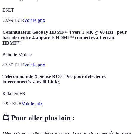
ESET
72.99
EUR
Voir le prix
Commutateur Goobay HDMI™ 4 vers 1 (4K @ 60 Hz) - pour
basculer entre 4 appareils HDMI™ connectés à 1 écran
HDMI™
Batterie Mobile
47.50
EUR
Voir le prix
Télécommande X-Sense RC01 Pro pour détecteurs
interconnectés sans fil Link¿
Rakuten FR
9.99
EUR
Voir le prix
📺 Pour aller plus loin :
[Merci de voir cette vidéo sur l'impact des objets connectés dans nos