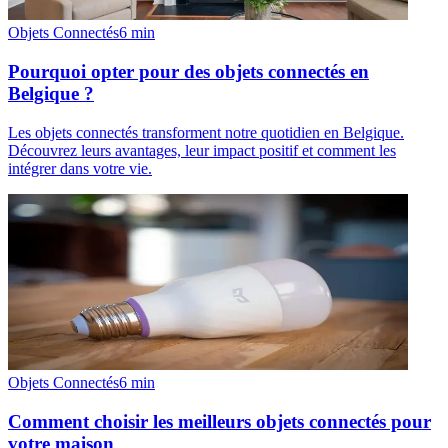
Objets Connectés
6
min
Pourquoi opter pour des objets connectés en
Belgique ?
Les objets connectés transforment notre quotidien en Belgique.
Découvrez leurs avantages, leur impact positif et comment les
intégrer dans votre vie.
Objets Connectés
6
min
Comment choisir les meilleurs objets connectés pour
votre maison