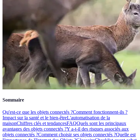
Sommaire
Qu'est-ce que les objets connectés ?
Comment fonctionnent-ils ?
Impact sur la santé et le bien-être
L'automatisation de la
maison
Chiffres clés et tendances
FAQ
Quels sont les principaux
avantages des objets connectés ?
Y a-t-il des risques associés aux
objets connectés ?
Comment choisir ses objets connectés ?
Quelle est