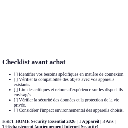
Internet
Concept permettant aux objets et appareils de
des Objets
communiquer entre eux via Internet.
(IoT)
Maison équipée de technologies avancées pour
Habitat
automatiser et contrôler les environnements
Intelligent
domestiques.
Checklist avant achat
[ ] Identifier vos besoins spécifiques en matière de connexion.
[ ] Vérifier la compatibilité des objets avec vos appareils
existants.
[ ] Lire des critiques et retours d'expérience sur les dispositifs
envisagés.
[ ] Vérifier la sécurité des données et la protection de la vie
privée.
[ ] Considérer l'impact environnemental des appareils choisis.
ESET HOME Security Essential 2026 | 1 Appareil | 3 Ans |
Téléchargement (anciennement Internet Security)