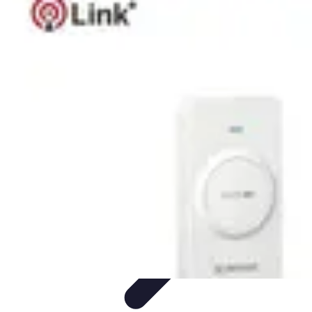
Connect Belgium
Objets Connectés
Guides et Tutoriels
Sécurité des objets
connectés
Tendances
Objets connectés
Connect Belgium