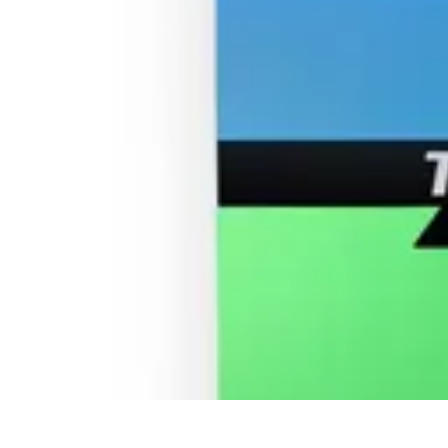
Connect Belgium
Objets Connectés
Guides et Tutoriels
Sécurité des objets connectés
Ten
Connect Belgium