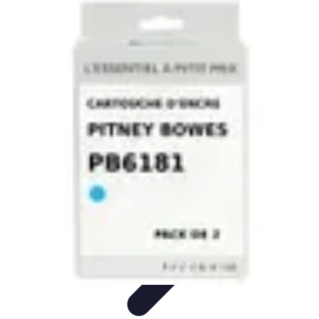
Connect Belgium
Objets Connectés
Guides et Tutoriels
Sécurité des objets
connectés
Tendances
Objets connectés
Connect Belgium