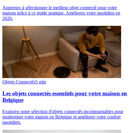
Apprenez à sélectionner le meilleur objet connecté pour votre
maison grâce à ce guide pratique. Améliorez votre quotidien en
2026.
Objets Connectés
5
min
Les objets connectés essentiels pour votre maison en
Belgique
Explorez notre sélection d'objets connectés incontournables pour
moderniser votre maison en Belgique et améliorer votre confort
quotidien.