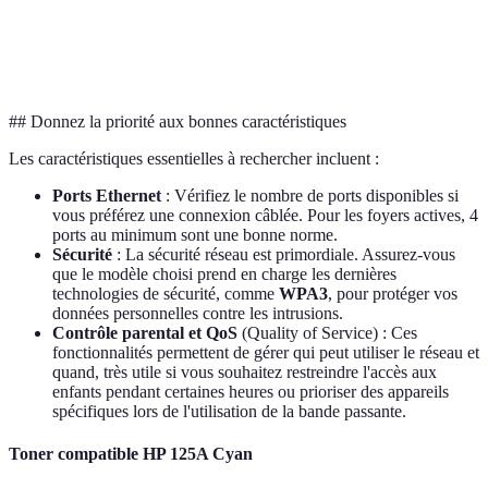
couverture
Zones à fai
Routeur 4G/5G
zones
mobile, coût
passante
rurales ou
des données
sans fibre
## Donnez la priorité aux bonnes caractéristiques
Les caractéristiques essentielles à rechercher incluent :
Ports Ethernet
: Vérifiez le nombre de ports disponibles si
vous préférez une connexion câblée. Pour les foyers actives, 4
ports au minimum sont une bonne norme.
Sécurité
: La sécurité réseau est primordiale. Assurez-vous
que le modèle choisi prend en charge les dernières
technologies de sécurité, comme
WPA3
, pour protéger vos
données personnelles contre les intrusions.
Contrôle parental et QoS
(Quality of Service) : Ces
fonctionnalités permettent de gérer qui peut utiliser le réseau et
quand, très utile si vous souhaitez restreindre l'accès aux
enfants pendant certaines heures ou prioriser des appareils
spécifiques lors de l'utilisation de la bande passante.
Toner compatible HP 125A Cyan