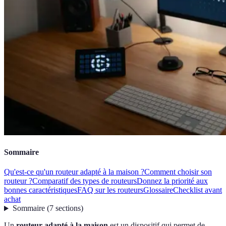
Sommaire
Qu'est-ce qu'un routeur adapté à la maison ?
Comment choisir son
routeur ?
Comparatif des types de routeurs
Donnez la priorité aux
bonnes caractéristiques
FAQ sur les routeurs
Glossaire
Checklist avant
achat
Sommaire
(
7
sections
)
Un
routeur adapté à la maison
est un dispositif qui permet de