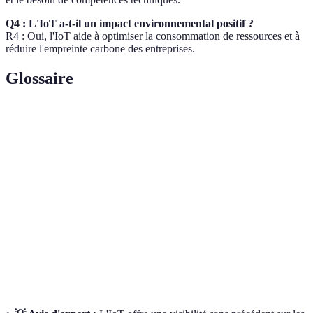
Q4 : L'IoT a-t-il un impact environnemental positif ?
R4 : Oui, l'IoT aide à optimiser la consommation de ressources et à
réduire l'empreinte carbone des entreprises.
Glossaire
Terme
Définition
IoT (Internet
Réseau d'objets connectés qui collectent et
des Objets)
échangent des données.
Technologie sécurisée de stockage de données
Blockchain
permettant de vérifier les transactions.
Capteurs
Dispositifs capables de mesurer et de transmettre
intelligents
des données en temps réel.