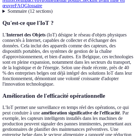
renforcée
Impact environnemental positif
Checklist avant mise en
œuvre
FAQ
Glossaire
Sommaire
(
12
sections
)
Qu'est-ce que l'IoT ?
L'
Internet des Objets
(IoT) désigne le réseau d'objets physiques
connectés à Internet, capables de collecter et d'échanger des
données. Cela inclut des appareils comme des capteurs, des
dispositifs portables, des systèmes de gestion de la chaîne
d'approvisionnement, et bien d'autres. En Belgique, ces technologies
sont en pleine expansion, notamment dans les secteurs du transport,
de la logistique et de l'énergie. Selon une étude récente, près de 40
% des entreprises belges ont déjà intégré des solutions IoT dans leur
fonctionnement, démontrant une volonté croissante d'adopter
l'innovation technologique.
Amélioration de l'efficacité opérationnelle
L'IoT permet une surveillance en temps réel des opérations, ce qui
peut conduire à une
amélioration significative de l'efficacité
. Par
exemple, les capteurs intelligents installés dans les machines de
production peuvent signaler des pannes imminentes, permettant aux
gestionnaires de planifier des maintenances préventives. Une
entreprise belge dans le secteur alimentaire a rapporté une réduction