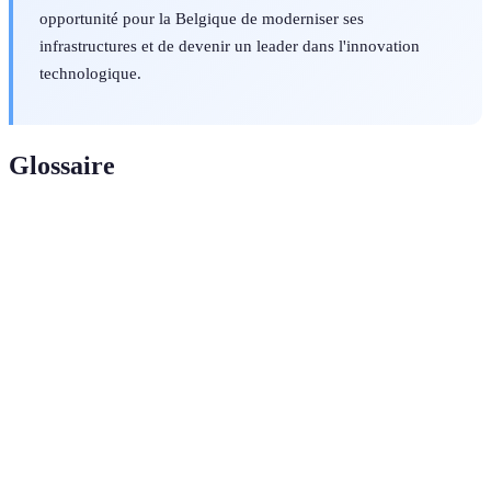
opportunité pour la Belgique de moderniser ses
infrastructures et de devenir un leader dans l'innovation
technologique.
Glossaire
Terme
Définition
Cinquième génération de technologie de téléphonie
5G
mobile, offrant des vitesses plus élevées et moins de
latence.
IoT
(Internet
Réseau d'objets connectés collectant et échangeant des
des
données sans intervention humaine.
Objets)