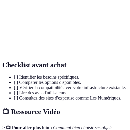
(Internet of
collectent et échangent des données.
Things)
Ensemble des technologies utilisées pour
Domotique
automatiser les tâches domestiques.
Capacité d'un appareil à se connecter à un réseau,
Connectivité
souvent Internet, pour échanger des données.
Checklist avant achat
[ ] Identifier les besoins spécifiques.
[ ] Comparer les options disponibles.
[ ] Vérifier la compatibilité avec votre infrastructure existante.
[ ] Lire des avis d'utilisateurs.
[ ] Consultez des sites d'expertise comme Les Numériques.
📺 Ressource Vidéo
>
📺 Pour aller plus loin :
Comment bien choisir ses objets