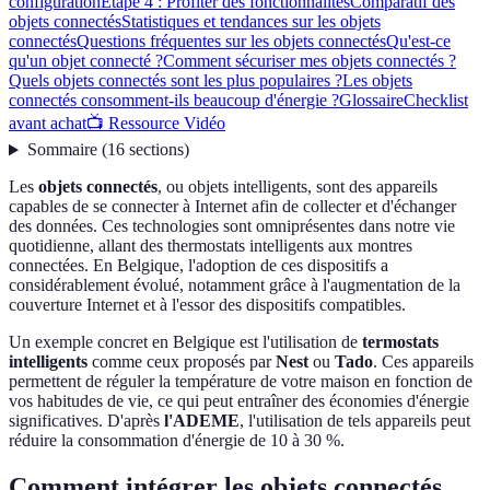
configuration
Étape 4 : Profiter des fonctionnalités
Comparatif des
objets connectés
Statistiques et tendances sur les objets
connectés
Questions fréquentes sur les objets connectés
Qu'est-ce
qu'un objet connecté ?
Comment sécuriser mes objets connectés ?
Quels objets connectés sont les plus populaires ?
Les objets
connectés consomment-ils beaucoup d'énergie ?
Glossaire
Checklist
avant achat
📺 Ressource Vidéo
Sommaire
(
16
sections
)
Les
objets connectés
, ou objets intelligents, sont des appareils
capables de se connecter à Internet afin de collecter et d'échanger
des données. Ces technologies sont omniprésentes dans notre vie
quotidienne, allant des thermostats intelligents aux montres
connectées. En Belgique, l'adoption de ces dispositifs a
considérablement évolué, notamment grâce à l'augmentation de la
couverture Internet et à l'essor des dispositifs compatibles.
Un exemple concret en Belgique est l'utilisation de
termostats
intelligents
comme ceux proposés par
Nest
ou
Tado
. Ces appareils
permettent de réguler la température de votre maison en fonction de
vos habitudes de vie, ce qui peut entraîner des économies d'énergie
significatives. D'après
l'ADEME
, l'utilisation de tels appareils peut
réduire la consommation d'énergie de 10 à 30 %.
Comment intégrer les objets connectés