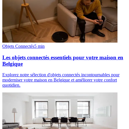
Objets Connectés
5
min
Les objets connectés essentiels pour votre maison en
Belgique
Explorez notre sélection d'objets connectés incontournables pour
moderniser votre maison en Belgique et améliorer votre confort
quotidien.