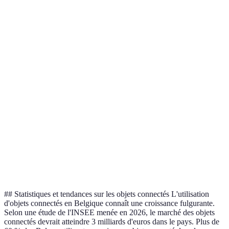
Thermostats
d'énergie,
dépendant Wi-
€
confort accru
Fi
Sécurité
Problèmes de
100 € - 250
Caméras
renforcée, accès
confidentialité
€
à distance
Autonomie
Suivi de la
Montres
limitée, besoin
150 € - 500
santé,
connectées
d'un
€
notifications
smartphone
Ambiance
Installation
Éclairages
personnalisable,
parfois
50 € - 150 €
économies
compliquée
## Statistiques et tendances sur les objets connectés L'utilisation
d'objets connectés en Belgique connaît une croissance fulgurante.
Selon une étude de l'INSEE menée en 2026, le marché des objets
connectés devrait atteindre 3 milliards d'euros dans le pays. Plus de