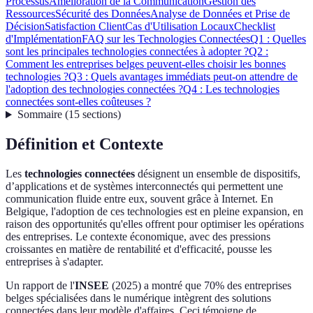
Processus
Amélioration de la Communication
Gestion des
Ressources
Sécurité des Données
Analyse de Données et Prise de
Décision
Satisfaction Client
Cas d'Utilisation Locaux
Checklist
d'Implémentation
FAQ sur les Technologies Connectées
Q1 : Quelles
sont les principales technologies connectées à adopter ?
Q2 :
Comment les entreprises belges peuvent-elles choisir les bonnes
technologies ?
Q3 : Quels avantages immédiats peut-on attendre de
l'adoption des technologies connectées ?
Q4 : Les technologies
connectées sont-elles coûteuses ?
Sommaire
(
15
sections
)
Définition et Contexte
Les
technologies connectées
désignent un ensemble de dispositifs,
d’applications et de systèmes interconnectés qui permettent une
communication fluide entre eux, souvent grâce à Internet. En
Belgique, l'adoption de ces technologies est en pleine expansion, en
raison des opportunités qu'elles offrent pour optimiser les opérations
des entreprises. Le contexte économique, avec des pressions
croissantes en matière de rentabilité et d'efficacité, pousse les
entreprises à s'adapter.
Un rapport de l'
INSEE
(2025) a montré que 70% des entreprises
belges spécialisées dans le numérique intègrent des solutions
connectées dans leur modèle d'affaires. Ceci témoigne de