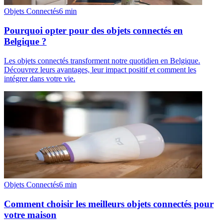
Objets Connectés
6
min
Pourquoi opter pour des objets connectés en
Belgique ?
Les objets connectés transforment notre quotidien en Belgique.
Découvrez leurs avantages, leur impact positif et comment les
intégrer dans votre vie.
Objets Connectés
6
min
Comment choisir les meilleurs objets connectés pour
votre maison