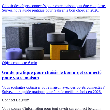
Choisir des objets connectés pour votre maison peut être complexe.
Suivez notre guide pratique pour réaliser le bon choix en 2026.
Objets connectés
6
min
Guide pratique pour choisir le bon objet connecté
pour votre maison
Vous souhaitez optimiser votre maison avec des objets connectés ?
Suivez notre guide pratique pour faire le meilleur choix en 2026.
Connect Belgium
Votre source d'information pour tout savoir sur
connect belgium
.