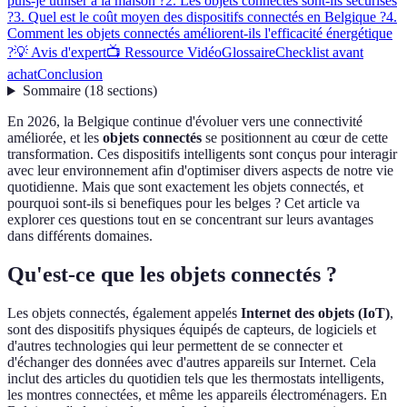
puis-je utiliser à la maison ?
2. Les objets connectés sont-ils sécurisés
?
3. Quel est le coût moyen des dispositifs connectés en Belgique ?
4.
Comment les objets connectés améliorent-ils l'efficacité énergétique
?
💡 Avis d'expert
📺 Ressource Vidéo
Glossaire
Checklist avant
achat
Conclusion
Sommaire
(
18
sections
)
En 2026, la Belgique continue d'évoluer vers une connectivité
améliorée, et les
objets connectés
se positionnent au cœur de cette
transformation. Ces dispositifs intelligents sont conçus pour interagir
avec leur environnement afin d'optimiser divers aspects de notre vie
quotidienne. Mais que sont exactement les objets connectés, et
pourquoi sont-ils si benefiques pour les belges ? Cet article va
explorer ces questions tout en se concentrant sur leurs avantages
dans différents domaines.
Qu'est-ce que les objets connectés ?
Les objets connectés, également appelés
Internet des objets (IoT)
,
sont des dispositifs physiques équipés de capteurs, de logiciels et
d'autres technologies qui leur permettent de se connecter et
d'échanger des données avec d'autres appareils sur Internet. Cela
inclut des articles du quotidien tels que les thermostats intelligents,
les montres connectées, et même les appareils électroménagers. En