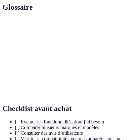
Glossaire
Terme
Définition
Internet
réseau d’objets physiques interconnectés capables de
des objets
collecter et échanger des données.
technologie liée à la gestion automatique des
Domotique
équipements et systèmes dans un bâtiment.
Efficacité
utilisation optimale de l'énergie pour réduire la
énergétique
consommation sans compromettre le service.
Checklist avant achat
[ ] Évaluer les fonctionnalités dont j’ai besoin
[ ] Comparer plusieurs marques et modèles
[ ] Consulter des avis d’utilisateurs
[ ] Vérifier la compatibilité avec mes appareils existants