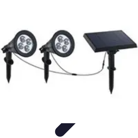
Connect Belgium
Objets Connectés
Guides et Tutoriels
Sécurité des objets
connectés
Tendances
Objets connectés
Connect Belgium