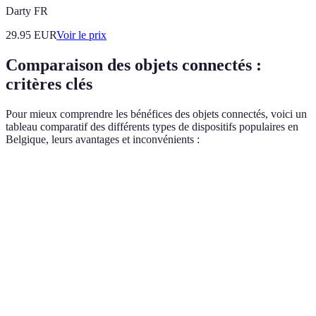
Darty FR
29.95
EUR
Voir le prix
Comparaison des objets connectés :
critères clés
Pour mieux comprendre les bénéfices des objets connectés, voici un
tableau comparatif des différents types de dispositifs populaires en
Belgique, leurs avantages et inconvénients :
Critère
Thermostats
Montres connectées
Éclairage i
Coût
Élevé
Modéré
Variable
Économie
Oui
Non
Oui
d'énergie
Suivi de
Non
Oui
Non
santé