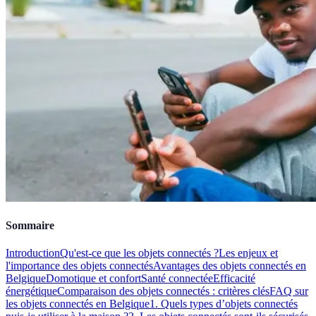
Sommaire
Introduction
Qu'est-ce que les objets connectés ?
Les enjeux et
l'importance des objets connectés
Avantages des objets connectés en
Belgique
Domotique et confort
Santé connectée
Efficacité
énergétique
Comparaison des objets connectés : critères clés
FAQ sur
les objets connectés en Belgique
1. Quels types d’objets connectés