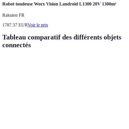
Robot tondeuse Worx Vision Landroid L1300 20V 1300m²
Rakuten FR
1787.37
EUR
Voir le prix
Tableau comparatif des différents objets
connectés
Type d'appareil
Avantage principal
Coût moyen
Utilis
Caméras de
200-1500
Domest
Sécurité renforcée
surveillance
EUR
profess
Montres
Suivi de la santé
50-300 EUR
Sport e
connectées
Thermostats
Économies
100-400
Gestion
intelligents
d'énergie
EUR