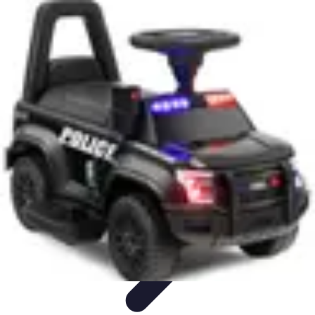
Connect Belgium
Objets Connectés
Guides et Tutoriels
Sécurité des objets
connectés
Tendances
Objets connectés
Connect Belgium