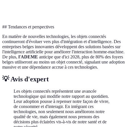
500-2000
Robot tondeuse
Gain de temps
Entreti
EUR
## Tendances et perspectives
En matière de nouvelles technologies, les objets connectés
continueront d'évoluer vers plus d'intégration et d'intelligence. Des
entreprises belges innovantes développent des solutions basées sur
l'intelligence artificielle pour améliorer l'interaction homme-machine.
De plus,
l'ADEME
anticipe que d'ici 2028, plus de 80% des foyers
belges utiliseront au moins un objet connecté, signalant une adoption
massive et une dépendance accrue à ces technologies.
💡 Avis d'expert
Les objets connectés représentent une avancée
technologique qui modifie notre rapport au quotidien.
Leur adoption pousse à repenser notre façon de vivre,
de consommer et d'interagir. En intégrant ces
technologies, non seulement nous améliorons notre
qualité de vie, mais également nous prenons des
décisions plus éclairées vis-à-vis de notre santé et de
notre sécurité.