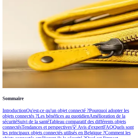
Sommaire
Introduction
Qu'est-ce qu'un objet connecté ?
Pourquoi adopter les
objets connectés ?
Les bénéfices au quotidien
Amélioration de la
sécurité
Suivi de la santé
Tableau comparatif des différents objets
connectés
Tendances et perspectives
💡 Avis d'expert
FAQ
Quels sont
les principaux objets connectés utilisés en Belgique ?
Comment les