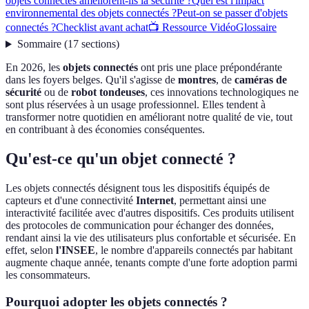
objets connectés améliorent-ils la sécurité ?
Quel est l'impact
environnemental des objets connectés ?
Peut-on se passer d'objets
connectés ?
Checklist avant achat
📺 Ressource Vidéo
Glossaire
Sommaire
(
17
sections
)
En 2026, les
objets connectés
ont pris une place prépondérante
dans les foyers belges. Qu'il s'agisse de
montres
, de
caméras de
sécurité
ou de
robot tondeuses
, ces innovations technologiques ne
sont plus réservées à un usage professionnel. Elles tendent à
transformer notre quotidien en améliorant notre qualité de vie, tout
en contribuant à des économies conséquentes.
Qu'est-ce qu'un objet connecté ?
Les objets connectés désignent tous les dispositifs équipés de
capteurs et d'une connectivité
Internet
, permettant ainsi une
interactivité facilitée avec d'autres dispositifs. Ces produits utilisent
des protocoles de communication pour échanger des données,
rendant ainsi la vie des utilisateurs plus confortable et sécurisée. En
effet, selon
l'INSEE
, le nombre d'appareils connectés par habitant
augmente chaque année, tenants compte d'une forte adoption parmi
les consommateurs.
Pourquoi adopter les objets connectés ?