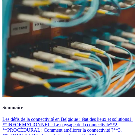
Sommaire
Les défis de la connectivité en Belgique : état des lieux et solutions
1.
**INFORMATIONNEL : Le paysage de la connectivité**
2.
**PROCÉDURAL : Comment améliorer la connectivité ?**
3.