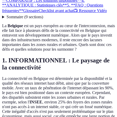
**COMPARATIF : Les solutions disponibles**
4.
**ANALYTIQUE : Statistiques clés**
5. **FAQ : Questions
fréquentes**
Glossaire
Checklist avant achat
📺 Ressource Vidéo
Sommaire
(
9
sections
)
La
Belgique
est un pays européen au cœur de l'interconnexion, mais
elle fait face à plusieurs défis de la connectivité en Belgique qui
entravent son développement numérique. Alors que le pays investit
dans des infrastructures modernes, il reste encore des lacunes
importantes dans les zones rurales et urbaines. Quels sont donc ces
défis et quelles solutions pour les surmonter ?
1.
INFORMATIONNEL : Le paysage de
la connectivité
La connectivité en Belgique est déterminée par la disponibilité et la
qualité des réseaux internet haut débit, ainsi que par la couverture
mobile. Avec un taux de pénétration de l'internet dépassant les 90%,
le pays est bien positionné dans un contexte européen. Cependant,
des disparités subsistent entre les zones urbaines et rurales. Par
exemple, selon l'
INSEE
, environ 25% des foyers des zones rurales
n'ont pas accès à un internet stable, ce qui crée un fossé numérique.
Cette inégalité d'accès n'est pas seulement problématique sur le plan
économique, mais aussi social, car elle empêche une large portion de