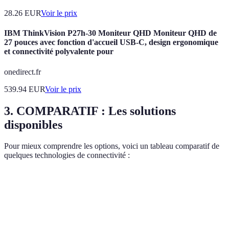
28.26
EUR
Voir le prix
IBM ThinkVision P27h-30 Moniteur QHD Moniteur QHD de
27 pouces avec fonction d'accueil USB-C, design ergonomique
et connectivité polyvalente pour
onedirect.fr
539.94
EUR
Voir le prix
3.
COMPARATIF : Les solutions
disponibles
Pour mieux comprendre les options, voici un tableau comparatif de
quelques technologies de connectivité :
Critère
Fibre Optique
DSL
5G
Vitesse max
Jusqu'à 1 Gbps
100 Mbps
10 Gbps