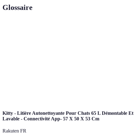
Glossaire
Terme
Définition
Vitesse à laquelle les données sont transférées sur un
Débit
réseau, mesurée en Mbps (Mégabits par seconde).
Technologie qui utilise des fils de verre ou de plastique
Fibre
pour transmettre des données sous forme de lumière,
optique
offrant des vitesses ultra-rapides.
Délai entre l'envoi d'une requête et la réception d'une
Latence
réponse sur un réseau, exprimé en millisecondes (ms).
Kitty - Litière Autonettoyante Pour Chats 65 L Démontable Et
Lavable - Connectivité App- 57 X 50 X 53 Cm
Rakuten FR