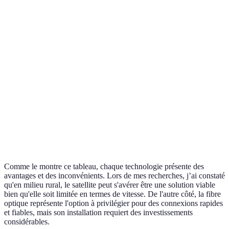
Very low (1
Medium
Latence
Low (10 ms)
ms)
(20-50 ms)
Faible en zones
Disponible
En
Accessibilité
rurales
partout
développement
Coût
Relativement
Élevé
Élevé
d'installation
faible
Idéale pour
Bon
Meilleur pour
Verdict
l'avenir
compromis
les villes
Comme le montre ce tableau, chaque technologie présente des
avantages et des inconvénients. Lors de mes recherches, j’ai constaté
qu'en milieu rural, le satellite peut s'avérer être une solution viable
bien qu'elle soit limitée en termes de vitesse. De l'autre côté, la fibre
optique représente l'option à privilégier pour des connexions rapides
et fiables, mais son installation requiert des investissements
considérables.