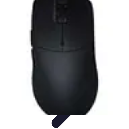
Connect Belgium
Objets Connectés
Guides et Tutoriels
Sécurité des objets
connectés
Tendances
Objets connectés
Connect Belgium