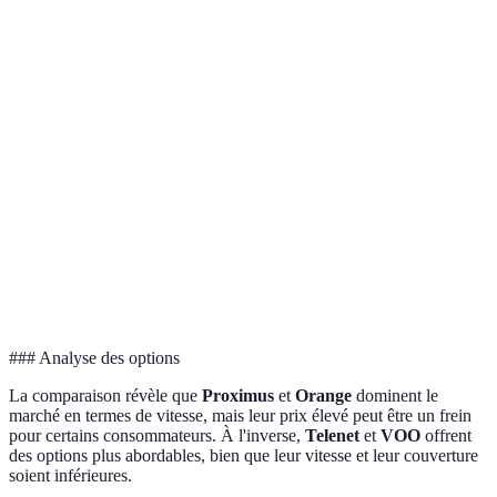
Vitesse max
1.000
1.200
600
500
(Mb/s)
Très
Couverture
Élevée
Élevée
Modérée
élevée
TV,
TV,
Services
TV, Tel,
TV, Tel,
Tel,
Tel,
inclus
IP
VoIP
VoIP
VoIP
Prix moyen
59,99
54,99
42,99
39,99
(EUR/mois)
### Analyse des options
La comparaison révèle que
Proximus
et
Orange
dominent le
marché en termes de vitesse, mais leur prix élevé peut être un frein
pour certains consommateurs. À l'inverse,
Telenet
et
VOO
offrent
des options plus abordables, bien que leur vitesse et leur couverture
soient inférieures.