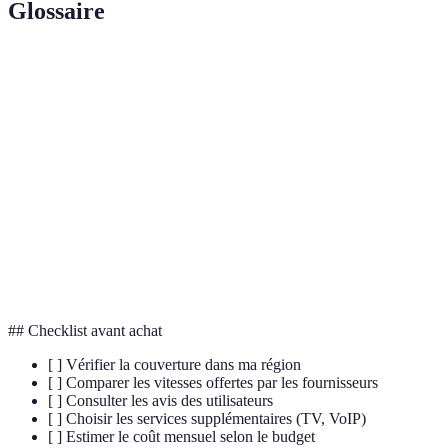
Glossaire
Terme
Définition
Bande
Capacité maximale de transmission de données sur une
passante
connexion Internet.
Fibre
Technologie de transmission de données utilisant des
optique
fils en verre ou en plastique.
Délai nécessaire pour qu'un paquet de données aille
Latence
d'un point à un autre sur Internet.
## Checklist avant achat
[ ] Vérifier la couverture dans ma région
[ ] Comparer les vitesses offertes par les fournisseurs
[ ] Consulter les avis des utilisateurs
[ ] Choisir les services supplémentaires (TV, VoIP)
[ ] Estimer le coût mensuel selon le budget