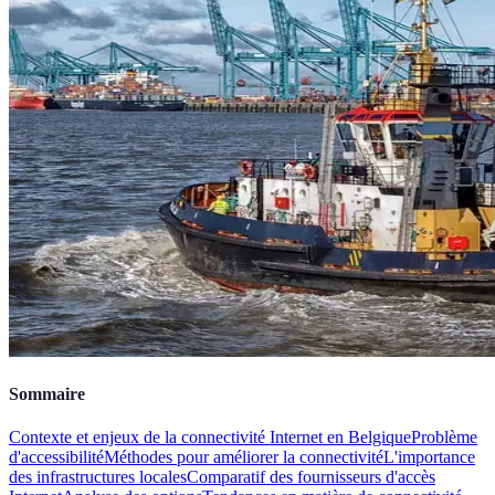
Sommaire
Contexte et enjeux de la connectivité Internet en Belgique
Problème
d'accessibilité
Méthodes pour améliorer la connectivité
L'importance
des infrastructures locales
Comparatif des fournisseurs d'accès