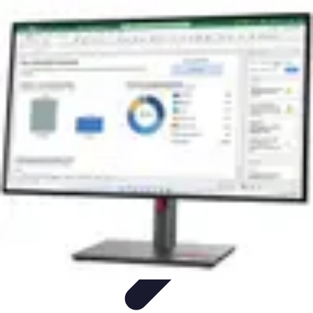
Connect Belgium
Objets Connectés
Guides et Tutoriels
Sécurité des objets
connectés
Tendances
Objets connectés
Connect Belgium