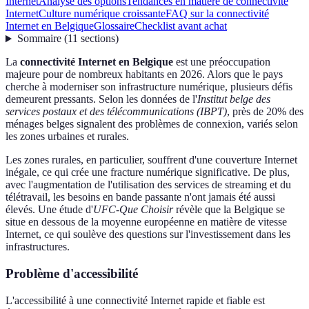
Internet
Analyse des options
Tendances en matière de connectivité
Internet
Culture numérique croissante
FAQ sur la connectivité
Internet en Belgique
Glossaire
Checklist avant achat
Sommaire
(
11
sections
)
La
connectivité Internet en Belgique
est une préoccupation
majeure pour de nombreux habitants en 2026. Alors que le pays
cherche à moderniser son infrastructure numérique, plusieurs défis
demeurent pressants. Selon les données de l'
Institut belge des
services postaux et des télécommunications (IBPT)
, près de 20% des
ménages belges signalent des problèmes de connexion, variés selon
les zones urbaines et rurales.
Les zones rurales, en particulier, souffrent d'une couverture Internet
inégale, ce qui crée une fracture numérique significative. De plus,
avec l'augmentation de l'utilisation des services de streaming et du
télétravail, les besoins en bande passante n'ont jamais été aussi
élevés. Une étude d'
UFC-Que Choisir
révèle que la Belgique se
situe en dessous de la moyenne européenne en matière de vitesse
Internet, ce qui soulève des questions sur l'investissement dans les
infrastructures.
Problème d'accessibilité
L'accessibilité à une connectivité Internet rapide et fiable est