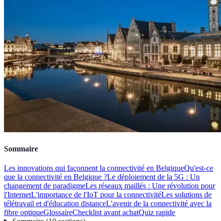
Sommaire
Les innovations qui façonnent la connectivité en Belgique
Qu'est-ce
que la connectivité en Belgique ?
Le déploiement de la 5G : Un
changement de paradigme
Les réseaux maillés : Une révolution pour
l'Internet
L'importance de l'IoT pour la connectivité
Les solutions de
télétravail et d'éducation distance
L'avenir de la connectivité avec la
fibre optique
Glossaire
Checklist avant achat
Quiz rapide