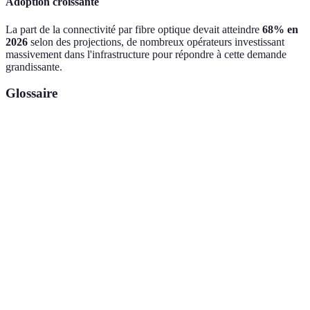
Adoption croissante
La part de la connectivité par fibre optique devait atteindre
68% en
2026
selon des projections, de nombreux opérateurs investissant
massivement dans l'infrastructure pour répondre à cette demande
grandissante.
Glossaire
Terme
Définition
Capacité à accéder à Internet et à établir des
Connectivité
communications numériques.
Cinquième génération de technologie mobile,
5G
offrant des vitesses de transmission de données
ultra-rapides.
Internet des objets, réseau d'objets physiques
IoT
ajoutant une connectivité à Internet pour partager
des données.