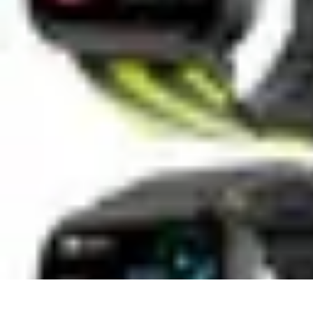
Connect Belgium
Objets Connectés
Guides et Tutoriels
Sécurité des objets connectés
Ten
Connect Belgium