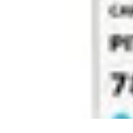
Connect Belgium
Objets Connectés
Guides et Tutoriels
Sécurité des objets connectés
Ten
Connect Belgium