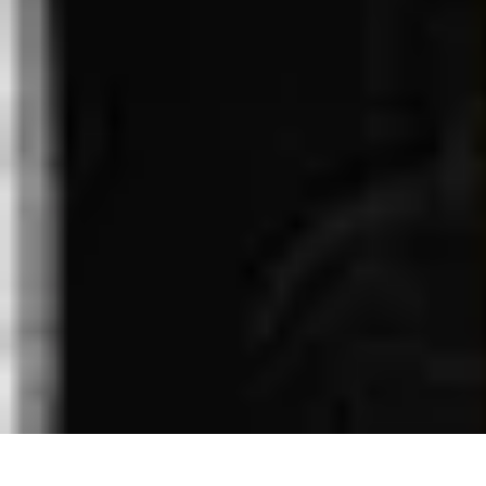
Connect Belgium
Objets Connectés
Guides et Tutoriels
Sécurité des objets connectés
Ten
Connect Belgium