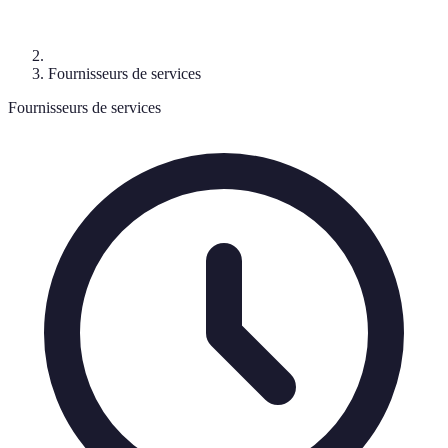
Fournisseurs de services
Fournisseurs de services