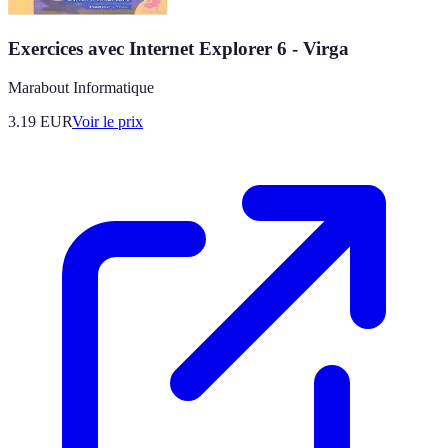
Exercices avec Internet Explorer 6 - Virga
Marabout Informatique
3.19
EUR
Voir le prix