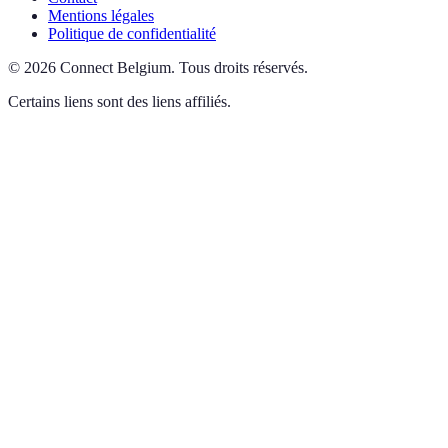
Mentions légales
Politique de confidentialité
©
2026
Connect Belgium
.
Tous droits réservés.
Certains liens sont des liens affiliés.