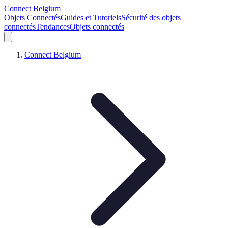
Connect Belgium
Objets Connectés
Guides et Tutoriels
Sécurité des objets
connectés
Tendances
Objets connectés
Connect Belgium