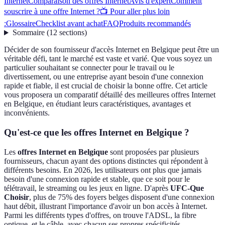
Internet
Comparaison des offres Internet
Avis d'expert
Comment
souscrire à une offre Internet ?
📺 Pour aller plus loin
:
Glossaire
Checklist avant achat
FAQ
Produits recommandés
Sommaire
(
12
sections
)
Décider de son fournisseur d'accès Internet en Belgique peut être un
véritable défi, tant le marché est vaste et varié. Que vous soyez un
particulier souhaitant se connecter pour le travail ou le
divertissement, ou une entreprise ayant besoin d'une connexion
rapide et fiable, il est crucial de choisir la bonne offre. Cet article
vous proposera un comparatif détaillé des meilleures offres Internet
en Belgique, en étudiant leurs caractéristiques, avantages et
inconvénients.
Qu'est-ce que les offres Internet en Belgique ?
Les
offres Internet en Belgique
sont proposées par plusieurs
fournisseurs, chacun ayant des options distinctes qui répondent à
différents besoins. En 2026, les utilisateurs ont plus que jamais
besoin d'une connexion rapide et stable, que ce soit pour le
télétravail, le streaming ou les jeux en ligne. D'après
UFC-Que
Choisir
, plus de 75% des foyers belges disposent d'une connexion
haut débit, illustrant l'importance d'avoir un bon accès à Internet.
Parmi les différents types d'offres, on trouve l'ADSL, la fibre
optique, et le câble, avec chacun ses propres spécificités.