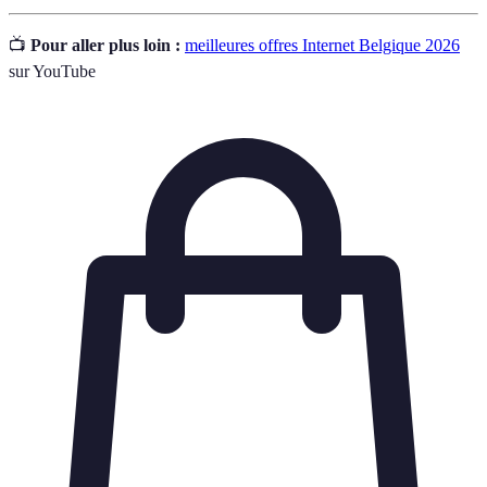
📺
Pour aller plus loin :
meilleures offres Internet Belgique 2026
sur YouTube