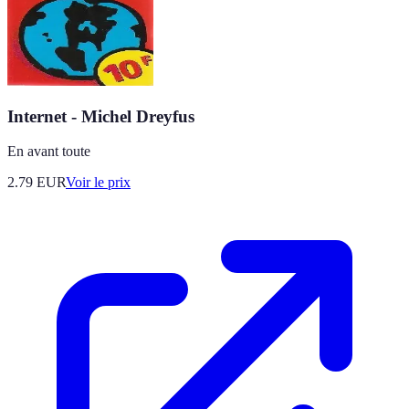
Internet - Michel Dreyfus
En avant toute
2.79
EUR
Voir le prix