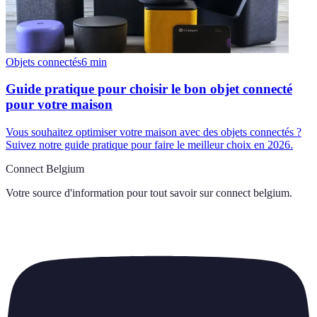
Objets connectés
6
min
Guide pratique pour choisir le bon objet connecté
pour votre maison
Vous souhaitez optimiser votre maison avec des objets connectés ?
Suivez notre guide pratique pour faire le meilleur choix en 2026.
Connect Belgium
Votre source d'information pour tout savoir sur
connect belgium
.