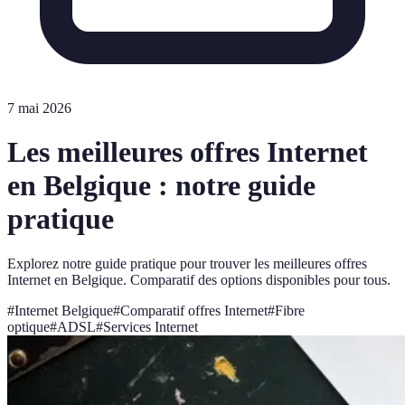
7 mai 2026
Les meilleures offres Internet
en Belgique : notre guide
pratique
Explorez notre guide pratique pour trouver les meilleures offres
Internet en Belgique. Comparatif des options disponibles pour tous.
#
Internet Belgique
#
Comparatif offres Internet
#
Fibre
optique
#
ADSL
#
Services Internet