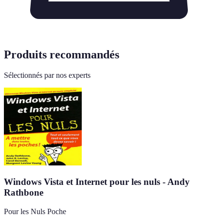
Produits recommandés
Sélectionnés par nos experts
Windows Vista et Internet pour les nuls - Andy
Rathbone
Pour les Nuls Poche