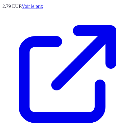
2.79
EUR
Voir le prix