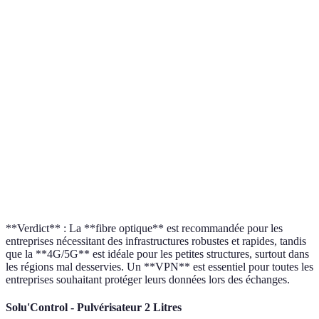
Stabilité
Très stable
(dépend du
serveurs
signal)
Très sécurisé
Bonne sécurité
Sécurisé avec
Sécurité
avec
native
VPN
cryptage
Abonnements
Coût variable
Coût initial
Coût
mensuels
selon le
élevé
abordables
fournisseur
Stationnaire
Flexibilité
Stationnaire
Mobile
ou mobile
**Verdict** : La **fibre optique** est recommandée pour les
entreprises nécessitant des infrastructures robustes et rapides, tandis
que la **4G/5G** est idéale pour les petites structures, surtout dans
les régions mal desservies. Un **VPN** est essentiel pour toutes les
entreprises souhaitant protéger leurs données lors des échanges.
Solu'Control - Pulvérisateur 2 Litres