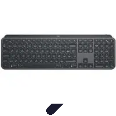
Connect Belgium
Objets Connectés
Guides et Tutoriels
Sécurité des objets
connectés
Tendances
Objets connectés
Connect Belgium