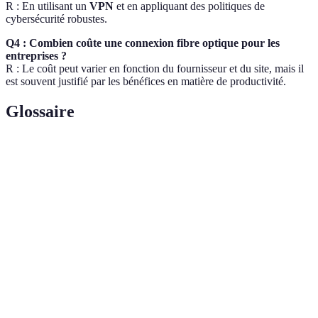
R : En utilisant un
VPN
et en appliquant des politiques de
cybersécurité robustes.
Q4 : Combien coûte une connexion fibre optique pour les
entreprises ?
R : Le coût peut varier en fonction du fournisseur et du site, mais il
est souvent justifié par les bénéfices en matière de productivité.
Glossaire
Terme
Définition
Fibre
Câble constitué de filaments de verre, permettant une
optique
transmission de données rapide et efficace.
Réseau privé virtuel qui permet de sécuriser et de
VPN
crypter les connexions internet.
Cinquième génération de technologie mobile, offrant
5G
des vitesses de connexion élevées et une faible latence.