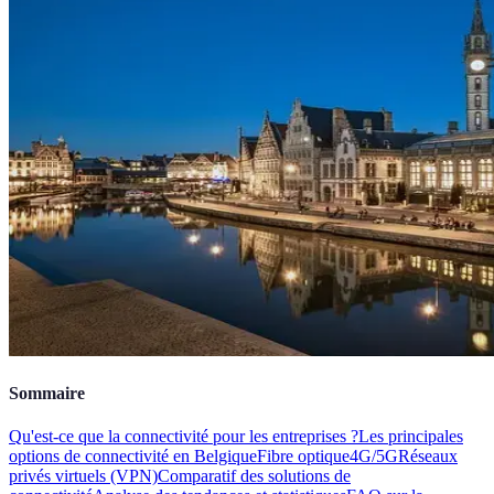
Sommaire
Qu'est-ce que la connectivité pour les entreprises ?
Les principales
options de connectivité en Belgique
Fibre optique
4G/5G
Réseaux
privés virtuels (VPN)
Comparatif des solutions de