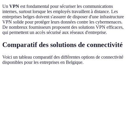
Un
VPN
est fondamental pour sécuriser les communications
internes, surtout lorsque les employés travaillent à distance. Les
entreprises belges doivent s'assurer de disposer d'une infrastructure
VPN solide pour protéger leurs données contre les cybermenaces.
De nombreux fournisseurs proposent des solutions VPN efficaces,
qui permettent un accès sécurisé aux réseaux d'entreprise.
Comparatif des solutions de connectivité
Voici un tableau comparatif des différentes options de connectivité
disponibles pour les entreprises en Belgique.
Critère
Fibre Optique
4G/5G
VPN
Élevée
Très élevée
Variable
(jusqu'à 1
Vitesse
(jusqu'à 10
selon la
Gbps avec
Gbps)
connexion
5G)
Variable
Dépend des