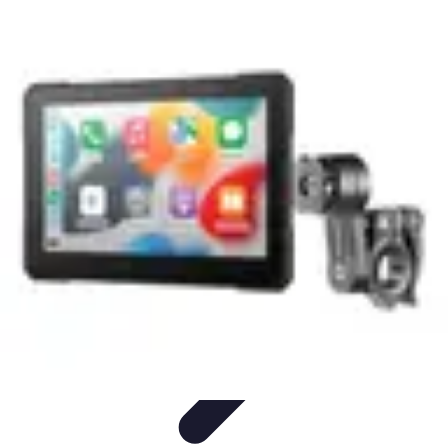
Connect Belgium
Objets Connectés
Guides et Tutoriels
Sécurité des objets
connectés
Tendances
Objets connectés
Connect Belgium