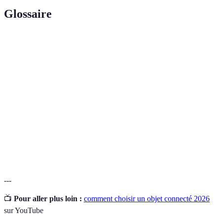
Glossaire
Terme
Définition
Objet
Appareil électronique qui se connecte à Internet et
Connecté
interagit avec d'autres appareils ou services.
Automatisation des tâches dans la maison à l’aide de
Domotique
la technologie.
Assistant
Système qui permet de contrôler des appareils ou
Vocal
d’accéder à des services via des commandes vocales.
---
📺
Pour aller plus loin :
comment choisir un objet connecté 2026
sur YouTube