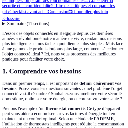
techniques
Comparatif des fonctionnalités clés
4. Considérer la
sécurité et la confidentialité
5. Lire des critiques et comparer les
prix
Checklist avant achat
Conclusion
📺 Pour aller plus loin
:
Glossaire
Sommaire
(
11
sections
)
L'essor des objets connectés en Belgique depuis ces dernières
années a révolutionné notre manière de vivre, rendant nos maisons
plus intelligentes et nos tâches quotidiennes plus simples. Mais face
à une gamme de produits toujours plus large, comment sélectionner
l'objet connecté idéal ? Ici, nous vous proposons des meilleures
pratiques pour faciliter votre choix.
1. Comprendre vos besoins
Dans un premier temps, il est important de
définir clairement vos
besoins
. Posez-vous les questions suivantes : quel problème l'objet
connecté va-t-il résoudre ? Souhaitez-vous améliorer votre sécurité
domestique, optimiser votre énergie, ou encore suivre votre santé ?
Prenons l'exemple d’un
thermostat connecté
. Ce type d’appareil
peut vous aider à économiser sur vos factures d’énergie tout en
maintenant un confort optimal. Selon une étude de
l'ADEME
,
l’utilisation de thermostats intelligents peut réduire la consommation