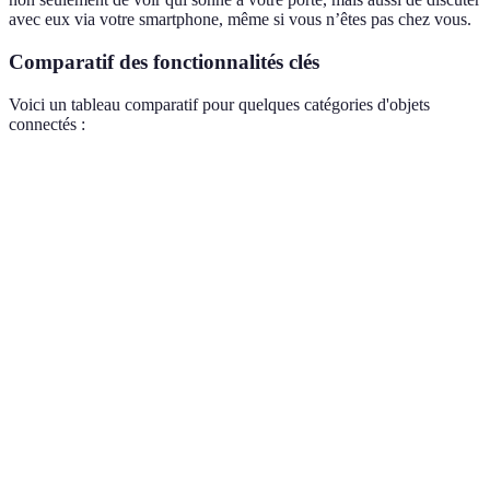
avec eux via votre smartphone, même si vous n’êtes pas chez vous.
Comparatif des fonctionnalités clés
Voici un tableau comparatif pour quelques catégories d'objets
connectés :
Critère
Option A
Option B
Option C
Besoin
Simplicité
Facile à
Installation
d'un
d'utilisation
installer
DIY possible
technicien
Compatible
avec les
Oui
Non
Oui
assistants
Fonctionnalités
Notifications
Audio
Vidéo HD
supplémentaires
mobiles
bidirectionnel