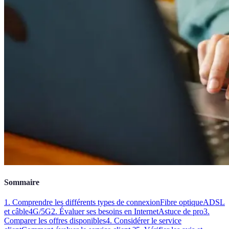
Sommaire
1. Comprendre les différents types de connexion
Fibre optique
ADSL
et câble
4G/5G
2. Évaluer ses besoins en Internet
Astuce de pro
3.
Comparer les offres disponibles
4. Considérer le service