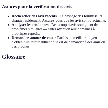
Astuces pour la vérification des avis
Recherchez des avis récents
: Le paysage des fournisseurs
change rapidement. Assurez-vous que les avis sont d’actualité.
Analysez les tendances
: Beaucoup d'avis soulignent des
problèmes similaires — faites attention aux domaines à
problèmes répétés.
Demandez autour de vous
: Parfois, le meilleur moyen
d'obtenir un retour authentique est de demander à des amis ou
des proches.
Glossaire
Terme
Définition
Fibre
Technologie de transmission de données à haute vitesse
optique
via des câbles en verre.
Technologie de connexion Internet utilisant des lignes
ADSL
téléphoniques traditionnelles.