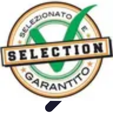
Connect Belgium
Objets Connectés
Guides et Tutoriels
Sécurité des objets
connectés
Tendances
Objets connectés
Connect Belgium