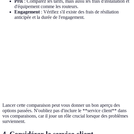
Prix
: Comparez les tarifs, mais aussi les frais d'installation et
d'équipement comme les routeurs.
Engagement
: Vérifiez s'il existe des frais de résiliation
anticipée et la durée de l'engagement.
Critère
Fournisseur A
Fournisseur B
Fournisseur C
Vitesse
300 Mbps
500 Mbps
1 Gbps
maximale
Prix
30€
45€
55€
mensuel
Engagement
12 mois
24 mois
12 mois
Lancer cette comparaison peut vous donner un bon aperçu des
options passées. N'oubliez pas d'inclure le **service client** dans
vos comparaisons, car il joue un rôle crucial lorsque des problèmes
surviennent.