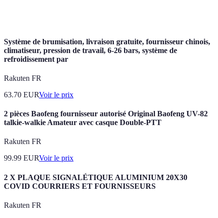
Latence
Délai entre la demande d'une donnée et sa réception.
Système de brumisation, livraison gratuite, fournisseur chinois,
climatiseur, pression de travail, 6-26 bars, système de
refroidissement par
Rakuten FR
63.70
EUR
Voir le prix
2 pièces Baofeng fournisseur autorisé Original Baofeng UV-82
talkie-walkie Amateur avec casque Double-PTT
Rakuten FR
99.99
EUR
Voir le prix
2 X PLAQUE SIGNALÉTIQUE ALUMINIUM 20X30
COVID COURRIERS ET FOURNISSEURS
Rakuten FR