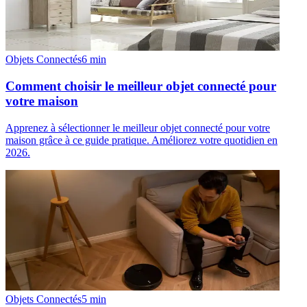
Objets Connectés
6
min
Comment choisir le meilleur objet connecté pour
votre maison
Apprenez à sélectionner le meilleur objet connecté pour votre
maison grâce à ce guide pratique. Améliorez votre quotidien en
2026.
Objets Connectés
5
min