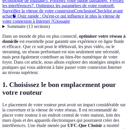
technologie de maillage
5. Priorisez votre bande passante
6. Vérifiez
les interférences
7. Optimisez les paramètres de votre routeur
8.
Surveillez la vitesse de votre connexion
Conclusion
Checklist avant
achat
🧠 Quiz rapide : Qu'est-ce qui influence le plus la vitesse de
votre connexion à Internet ?
Glossaire
Sommaire
(
13
sections
)
Dans un monde de plus en plus connecté,
optimiser votre réseau à
domicile
est essentielle pour garantir une expérience en ligne fluide
et efficace. Que ce soit pour le télétravail, les jeux vidéo, ou le
streaming, un réseau performant est non seulement une nécessité,
mais peut également contribuer au bien-être numérique de votre
foyer. Dans cet article, nous allons explorer des stratégies simples et
pratiques qui vous aideront à faire passer votre connexion Internet
au niveau supérieur.
1. Choisissez le bon emplacement pour
votre routeur
Le placement de votre routeur peut avoir un impact considérable sur
la couverture et la vitesse de votre réseau. Il est recommandé de
placer votre routeur à un endroit central de votre maison, loin des
murs épais et des appareils électroniques qui pourraient créer des
interférences. Une étude menée par
UFC-Que Choisir
a montré