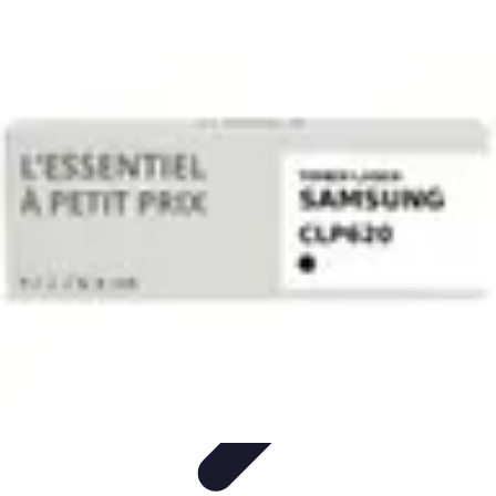
Connect Belgium
Objets Connectés
Guides et Tutoriels
Sécurité des objets
connectés
Tendances
Objets connectés
Connect Belgium