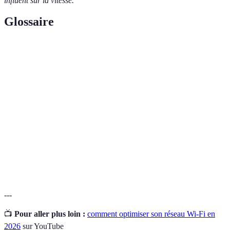
influent sur la vitesse.
Glossaire
Terme
Définition
Bande
Capacité maximale d'un réseau à transmettre des
passante
données à un moment donné.
Quality of Service, une fonction qui permet de
QoS
prioriser certains types de trafic sur un réseau.
Wireless
Système de points d'accès interconnectés qui offre une
Mesh
couverture Wi-Fi plus large et sans couture.
---
📺
Pour aller plus loin :
comment optimiser son réseau Wi-Fi en
2026
sur YouTube