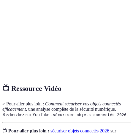
Terme
Définition
Obiecto
Appareil relié à Internet capable de transmettre
connecté
des données.
Réseau privé virtuel qui chiffre la connexion
VPN
Internet.
Authentification
Méthode de sécurité nécessitant deux formes
à deux facteurs
de vérification pour accéder à un compte.
📺 Ressource Vidéo
> Pour aller plus loin :
Comment sécuriser vos objets connectés
efficacement
, une analyse complète de la sécurité numérique.
Recherchez sur YouTube :
.
sécuriser objets connectés 2026
📺
Pour aller plus loin :
sécuriser objets connectés 2026
sur