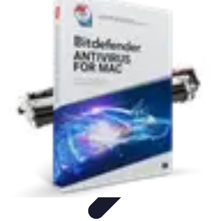
Connect Belgium
Objets Connectés
Guides et Tutoriels
Sécurité des objets
connectés
Tendances
Objets connectés
Connect Belgium