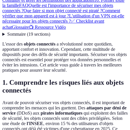
Connaître et gérer les permissions des applications
10. Former toute
la famille
FAQ
Quelle est l'importance de sécuriser mes objets
connectés ?
Que faire si mon objet connecté est piraté ?
Comment
vérifier que mon appareil est à jour ?
L'utilisation d'un VPN est-elle
nécessaire pour les objets connectés ?
✅ Checklist avant
achat
Glossaire
📺 Ressource Vidéo
Sommaire
(
19
sections
)
L'essor des
objets connectés
a révolutionné notre quotidien,
apportant confort et innovation. Cependant, cette multitude de
dispositifs pose des défis de sécurité importants. Sécuriser vos objets
connectés est essentiel pour protéger vos données personnelles et
éviter les intrusions. Cet article vous guide à travers les meilleures
pratiques pour assurer leur sécurité.
1. Comprendre les risques liés aux objets
connectés
Avant de pouvoir sécuriser vos objets connectés, il est important de
comprendre les menaces qui les guettent. Des
attaques par déni de
service
(DDoS) aux
pirates informatiques
qui exploitent des failles
de sécurité, les objets connectés sont des cibles privilégiées. Selon
une étude de
l'INSEE
, environ 15 % des utilisateurs d'objets
connectés ont déjà été victimes d'une cyberattaque en 2025. Ce