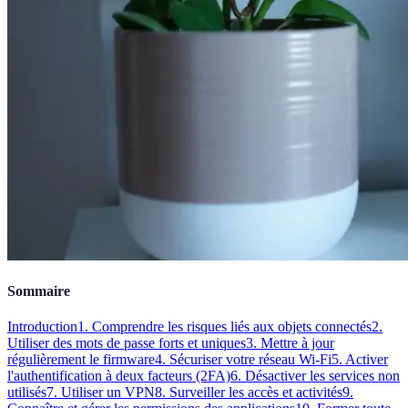
Sommaire
Introduction
1. Comprendre les risques liés aux objets connectés
2.
Utiliser des mots de passe forts et uniques
3. Mettre à jour
régulièrement le firmware
4. Sécuriser votre réseau Wi-Fi
5. Activer
l'authentification à deux facteurs (2FA)
6. Désactiver les services non
utilisés
7. Utiliser un VPN
8. Surveiller les accès et activités
9.