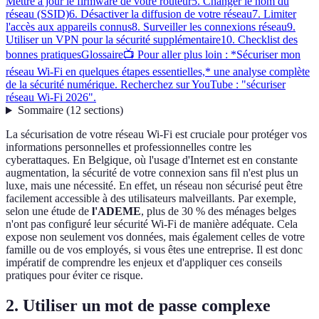
Mettre à jour le firmware de votre routeur
5. Changer le nom du
réseau (SSID)
6. Désactiver la diffusion de votre réseau
7. Limiter
l'accès aux appareils connus
8. Surveiller les connexions réseau
9.
Utiliser un VPN pour la sécurité supplémentaire
10. Checklist des
bonnes pratiques
Glossaire
📺 Pour aller plus loin : *Sécuriser mon
réseau Wi-Fi en quelques étapes essentielles,* une analyse complète
de la sécurité numérique. Recherchez sur YouTube : "sécuriser
réseau Wi-Fi 2026".
Sommaire
(
12
sections
)
La sécurisation de votre réseau Wi-Fi est cruciale pour protéger vos
informations personnelles et professionnelles contre les
cyberattaques. En Belgique, où l'usage d'Internet est en constante
augmentation, la sécurité de votre connexion sans fil n'est plus un
luxe, mais une nécessité. En effet, un réseau non sécurisé peut être
facilement accessible à des utilisateurs malveillants. Par exemple,
selon une étude de
l'ADEME
, plus de 30 % des ménages belges
n'ont pas configuré leur sécurité Wi-Fi de manière adéquate. Cela
expose non seulement vos données, mais également celles de votre
famille ou de vos employés, si vous êtes une entreprise. Il est donc
impératif de comprendre les enjeux et d'appliquer ces conseils
pratiques pour éviter ce risque.
2. Utiliser un mot de passe complexe