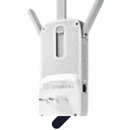
Connect Belgium
Objets Connectés
Guides et Tutoriels
Sécurité des objets
connectés
Tendances
Objets connectés
Connect Belgium