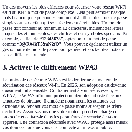
Un des moyens les plus efficaces pour sécuriser votre réseau Wi-Fi
est d'utiliser un mot de passe complexe. Cela peut sembler basique,
mais beaucoup de personnes continuent à utiliser des mots de passe
simples ou par défaut qui sont facilement devinables. Un mot de
passe doit contenir au minimum 12 caractères, incluant des lettres
majuscules et minuscules, des chiffres et des symboles spéciaux. Par
exemple, au lieu de
“12345678”
, optez pour un mot de passe
comme
“3@R#4kT5!mN2fQ”
. Vous pouvez également utiliser un
gestionnaire de mots de passe pour générer et stocker des mots de
passe difficiles à retenir.
3. Activer le chiffrement WPA3
Le protocole de sécurité WPA3 est le dernier né en matière de
sécurisation des réseaux Wi-Fi. En 2026, son adoption est devenue
quasiment indispensable. Contrairement à son prédécesseur, le
WPA2, le WPA3 offre une protection bien plus robuste face aux
tentatives de piratage. Il empêche notamment les attaques par
dictionnaire, rendant vos mots de passe moins susceptibles d'être
déchiffrés. Assurez-vous que votre routeur prend en charge ce
protocole et activez-le dans les paramètres de sécurité de votre
appareil. Une connexion sécurisée avec WPA3 protège aussi mieux
vos données lorsque vous êtes connecté à un réseau public.