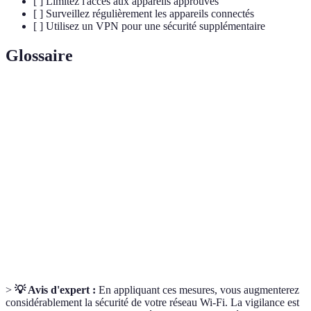
[ ] Limitez l'accès aux appareils approuvés
[ ] Surveillez régulièrement les appareils connectés
[ ] Utilisez un VPN pour une sécurité supplémentaire
Glossaire
Terme
Définition
Le nom du réseau Wi-Fi diffusé par le routeur pour
SSID
identifier la connexion.
Un protocole de sécurité pour réseaux Wi-Fi qui offre un
WPA3
meilleur chiffrement et protection des données.
Un service qui crypte votre connexion Internet et protège
VPN
votre vie privée en ligne.
>
💡 Avis d'expert :
En appliquant ces mesures, vous augmenterez
considérablement la sécurité de votre réseau Wi-Fi. La vigilance est