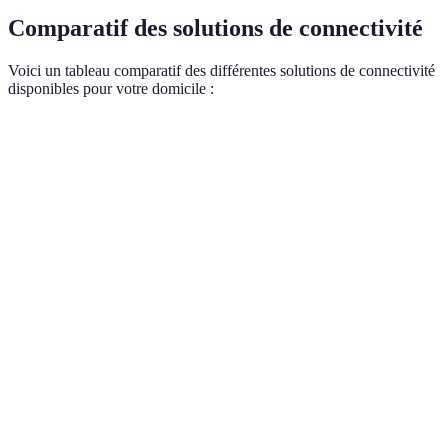
Comparatif des solutions de connectivité
Voici un tableau comparatif des différentes solutions de connectivité
disponibles pour votre domicile :
Critère
Fibre Optique
Câble Coaxial
4G/5G Mobil
Vitesse de
50-1000 Mbp
Jusqu'à 1 Gbps
100-1000 Mbps
connexion
(selon réseau)
Variable selon
Variable selon
Stabilité
Très stable
l'encombrement
la couverture
Élevé avec
Coût
Élevé (30 à
Modéré (25 à
data illimitée
mensuel
50€/mois)
45€/mois)
(45€+)