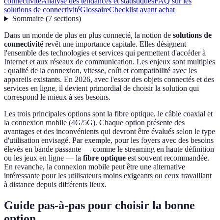
connectivité
Analyse des tendances et statistiques
FAQ sur les
solutions de connectivité
Glossaire
Checklist avant achat
Sommaire
(
7
sections
)
Dans un monde de plus en plus connecté, la notion de
solutions de
connectivité
revêt une importance capitale. Elles désignent
l'ensemble des technologies et services qui permettent d'accéder à
Internet et aux réseaux de communication. Les enjeux sont multiples
: qualité de la connexion, vitesse, coût et compatibilité avec les
appareils existants. En 2026, avec l'essor des objets connectés et des
services en ligne, il devient primordial de choisir la solution qui
correspond le mieux à ses besoins.
Les trois principales options sont la fibre optique, le câble coaxial et
la connexion mobile (4G/5G). Chaque option présente des
avantages et des inconvénients qui devront être évalués selon le type
d'utilisation envisagé. Par exemple, pour les foyers avec des besoins
élevés en bande passante — comme le streaming en haute définition
ou les jeux en ligne — la
fibre optique
est souvent recommandée.
En revanche, la connexion mobile peut être une alternative
intéressante pour les utilisateurs moins exigeants ou ceux travaillant
à distance depuis différents lieux.
Guide pas-à-pas pour choisir la bonne
option