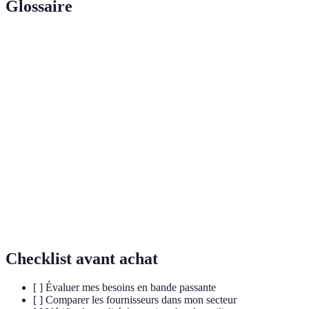
Glossaire
Terme
Définition
Fibre
Technologie de transmission de données par la lumière,
Optique
offrant des débits très élevés.
Type de câble utilisé pour transmettre des signaux
Câble
télévisuels et Internet, généralement moins rapide que
Coaxial
la fibre.
Technologies de téléphonie mobile permettant des
4G/5G
connections haut débit, le 5G étant plus rapide que le
4G.
Checklist avant achat
[ ] Évaluer mes besoins en bande passante
[ ] Comparer les fournisseurs dans mon secteur