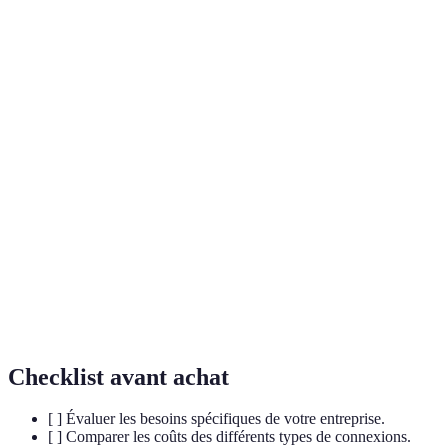
Terme
Définition
Technologie de transmission de données permettant un
Fibre
transfert à très haute vitesse via des fils en verre ou en
Optique
plastique.
Digital Subscriber Line : technologie offrant l'accès à
DSL
Internet via des lignes téléphoniques existantes,
généralement moins rapide que la fibre optique.
Réseau Privé Virtuel : service permettant de créer une
connexion sécurisée sur Internet, souvent utilisé pour
VPN
protéger des données sensibles ou pour accéder à des
réseaux distants.
Checklist avant achat
[ ] Évaluer les besoins spécifiques de votre entreprise.
[ ] Comparer les coûts des différents types de connexions.