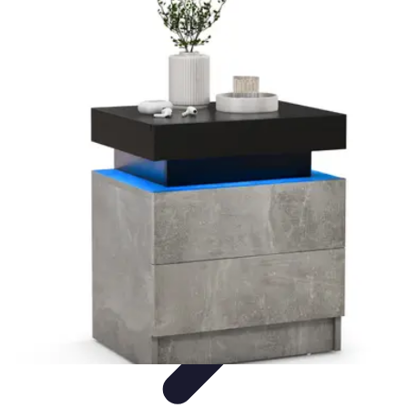
Connect Belgium
Objets Connectés
Guides et Tutoriels
Sécurité des objets
connectés
Tendances
Objets connectés
Connect Belgium