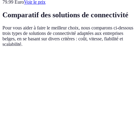
79.99
Euro
Voir le prix
Comparatif des solutions de connectivité
Pour vous aider à faire le meilleur choix, nous comparons ci-dessous
trois types de solutions de connectivité adaptées aux entreprises
belges, en se basant sur divers critères : coût, vitesse, fiabilité et
scalabilité.
Critère
Connexion Fibre Optique
Connexion DSL
Coût
Élevé
Modéré
B
(estimation)
Moyenne (20 à
H
Vitesse
Très haute (jusqu'à 1 Gbps)
100 Mbps)
Fiabilité
Très fiable
Fiable
V
Scalabilité
Excellente
Moyenne