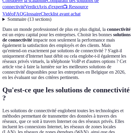
Considérer la scalabilité
Comparatif des solutions de
connectivité
Verdict
Avis d'expert
📺 Ressource
Vidéo
FAQ
Glossaire
Checklist avant achat
Sommaire
(
13
sections
)
Dans un monde professionnel de plus en plus digital, la
connectivité
est un enjeu capital pour les entreprises. Choisir les bonnes
solutions
de connectivité
impacte non seulement la performance mais
également la satisfaction des employés et des clients. Mais
qu'entend-on exactement par solutions de connectivité ? S'agit-il
uniquement d'Internet haut débit ou cela englobe-t-il également les
réseaux privés virtuels, la téléphonie VoIP et d'autres options ? Cet
article vise à faire la lumière sur les meilleures solutions de
connectivité disponibles pour les entreprises en Belgique en 2026,
en les évaluant sur des critères pertinents.
Qu'est-ce que les solutions de connectivité
?
Les solutions de connectivité englobent toutes les technologies et
méthodes permettant de transmettre des données à travers des
réseaux, que ce soit à travers Internet ou des réseaux privés. Elles
incluent les connexions Internet, les réseaux de zones locales
(LAN), les réseaux de zones étendues (WAN), ainsi que des