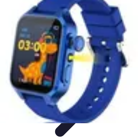
Connect Belgium
Objets Connectés
Guides et Tutoriels
Sécurité des objets
connectés
Tendances
Objets connectés
Connect Belgium