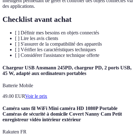
intelligent permettant de gérer et contrôler des objets connectés via
des applications.
Checklist avant achat
[ ] Définir mes besoins en objets connectés
[ ] Lire les avis clients
[ ] S'assurer de la compatibilité des appareils
[ ] Vérifier les caractéristiques techniques
[ ] Considérer l'assistance technique offerte
Chargeur USB Ansmann 245PD, chargeur PD, 2 ports USB,
45 W, adapté aux ordinateurs portables
Batterie Mobile
49.00
EUR
Voir le prix
Caméra sans fil WiFi Mini caméra HD 1080P Portable
Caméras de sécurité à domicile Covert Nanny Cam Petit
enregistreur vidéo intérieur extérieur
Rakuten FR