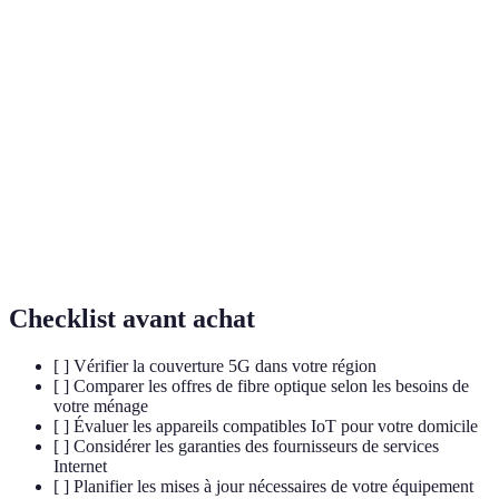
Terme
Définition
Internet des objets ; désigne les objets connectés à
IoT
Internet.
Cinquième génération de réseau mobile, offrant des
5G
vitesses de connexion plus rapides.
Fibre
Technologie de transmission de données à haut débit par
optique
des câbles en verre ou en plastique.
Checklist avant achat
[ ] Vérifier la couverture 5G dans votre région
[ ] Comparer les offres de fibre optique selon les besoins de
votre ménage
[ ] Évaluer les appareils compatibles IoT pour votre domicile
[ ] Considérer les garanties des fournisseurs de services
Internet
[ ] Planifier les mises à jour nécessaires de votre équipement