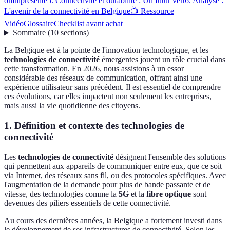
omniprésente
5. Connectivité et durabilité : Un futur vert
6. Analyse :
L'avenir de la connectivité en Belgique
📺 Ressource
Vidéo
Glossaire
Checklist avant achat
Sommaire
(
10
sections
)
La Belgique est à la pointe de l'innovation technologique, et les
technologies de connectivité
émergentes jouent un rôle crucial dans
cette transformation. En 2026, nous assistons à un essor
considérable des réseaux de communication, offrant ainsi une
expérience utilisateur sans précédent. Il est essentiel de comprendre
ces évolutions, car elles impactent non seulement les entreprises,
mais aussi la vie quotidienne des citoyens.
1. Définition et contexte des technologies de
connectivité
Les
technologies de connectivité
désignent l'ensemble des solutions
qui permettent aux appareils de communiquer entre eux, que ce soit
via Internet, des réseaux sans fil, ou des protocoles spécifiques. Avec
l'augmentation de la demande pour plus de bande passante et de
vitesse, des technologies comme la
5G
et la
fibre optique
sont
devenues des piliers essentiels de cette connectivité.
Au cours des dernières années, la Belgique a fortement investi dans
le développement de ses infrastructures de connectivité. Selon les