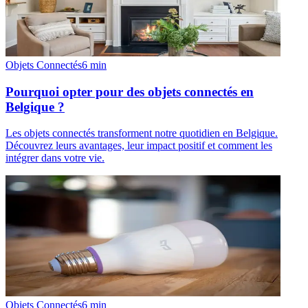
Objets Connectés
6
min
Pourquoi opter pour des objets connectés en
Belgique ?
Les objets connectés transforment notre quotidien en Belgique.
Découvrez leurs avantages, leur impact positif et comment les
intégrer dans votre vie.
Objets Connectés
6
min