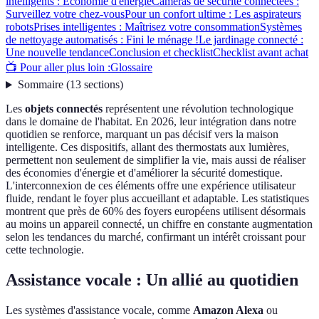
intelligents : Économie d'énergie
Caméras de sécurité connectées :
Surveillez votre chez-vous
Pour un confort ultime : Les aspirateurs
robots
Prises intelligentes : Maîtrisez votre consommation
Systèmes
de nettoyage automatisés : Fini le ménage !
Le jardinage connecté :
Une nouvelle tendance
Conclusion et checklist
Checklist avant achat
📺 Pour aller plus loin :
Glossaire
Sommaire
(
13
sections
)
Les
objets connectés
représentent une révolution technologique
dans le domaine de l'habitat. En 2026, leur intégration dans notre
quotidien se renforce, marquant un pas décisif vers la maison
intelligente. Ces dispositifs, allant des thermostats aux lumières,
permettent non seulement de simplifier la vie, mais aussi de réaliser
des économies d'énergie et d'améliorer la sécurité domestique.
L'interconnexion de ces éléments offre une expérience utilisateur
fluide, rendant le foyer plus accueillant et adaptable. Les statistiques
montrent que près de 60% des foyers européens utilisent désormais
au moins un appareil connecté, un chiffre en constante augmentation
selon les tendances du marché, confirmant un intérêt croissant pour
cette technologie.
Assistance vocale : Un allié au quotidien
Les systèmes d'assistance vocale, comme
Amazon Alexa
ou