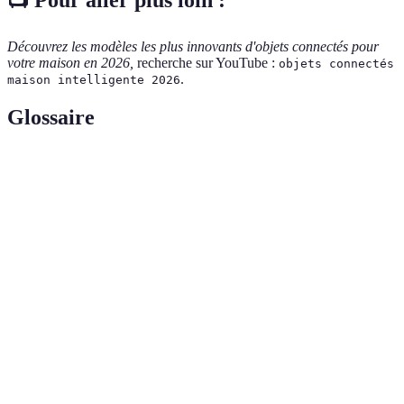
📺 Pour aller plus loin :
Découvrez les modèles les plus innovants d'objets connectés pour
votre maison en 2026,
recherche sur YouTube :
objets connectés
.
maison intelligente 2026
Glossaire
Terme
Définition
Objet
Dispositif électronique qui peut se connecter à
connecté
Internet et interagir avec d'autres appareils.
Ensemble de techniques permettant de contrôler à
Domotique
distance les équipements d'un domicile.
IoT
Réseau d'objets connectés capables de
(Internet of
communiquer et d'échanger des données entre eux.
Things)