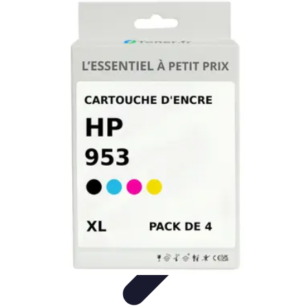
Connect Belgium
Objets Connectés
Guides et Tutoriels
Sécurité des objets
connectés
Tendances
Objets connectés
Connect Belgium