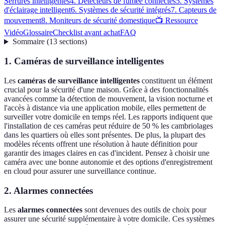
Serrures intelligentes
4. Détecteurs de fumée connectés
5. Systèmes
d'éclairage intelligent
6. Systèmes de sécurité intégrés
7. Capteurs de
mouvement
8. Moniteurs de sécurité domestique
📺 Ressource
Vidéo
Glossaire
Checklist avant achat
FAQ
Sommaire
(
13
sections
)
1. Caméras de surveillance intelligentes
Les
caméras de surveillance intelligentes
constituent un élément
crucial pour la sécurité d'une maison. Grâce à des fonctionnalités
avancées comme la détection de mouvement, la vision nocturne et
l'accès à distance via une application mobile, elles permettent de
surveiller votre domicile en temps réel. Les rapports indiquent que
l'installation de ces caméras peut réduire de 50 % les cambriolages
dans les quartiers où elles sont présentes. De plus, la plupart des
modèles récents offrent une résolution à haute définition pour
garantir des images claires en cas d'incident. Pensez à choisir une
caméra avec une bonne autonomie et des options d'enregistrement
en cloud pour assurer une surveillance continue.
2. Alarmes connectées
Les
alarmes connectées
sont devenues des outils de choix pour
assurer une sécurité supplémentaire à votre domicile. Ces systèmes