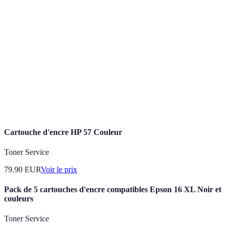
Appareils qui se connectent à Internet pour
Objets
communiquer des données et automatiser des
connectés
processus.
Système
Dispositif qui détecte une intrusion ou une anomalie
d'alarme
et déclenche une alerte.
Sécurité
Ensemble de mesures prises pour protéger un
domestique
domicile contre les intrusions et autres menaces.
Cartouche d'encre HP 57 Couleur
Toner Service
79.90
EUR
Voir le prix
Pack de 5 cartouches d'encre compatibles Epson 16 XL Noir et
couleurs
Toner Service