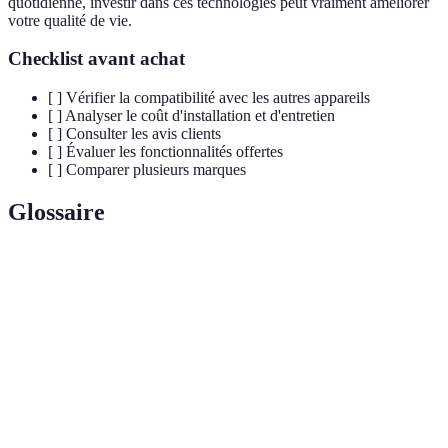
quotidienne, investir dans ces technologies peut vraiment améliorer
votre qualité de vie.
Checklist avant achat
[ ] Vérifier la compatibilité avec les autres appareils
[ ] Analyser le coût d'installation et d'entretien
[ ] Consulter les avis clients
[ ] Évaluer les fonctionnalités offertes
[ ] Comparer plusieurs marques
Glossaire
Terme
Définition
IoT (Internet of
Réseau d'appareils connectés échanger des
Things)
données sur Internet.
Automatisation des tâches domestiques grâce à
Domotique
la technologie.