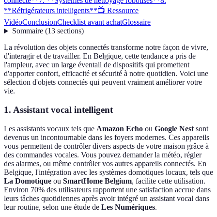
connecté**
7. **Systèmes de nettoyage robotisés**
8.
**Réfrigérateurs intelligents**
📺 Ressource
Vidéo
Conclusion
Checklist avant achat
Glossaire
Sommaire
(
13
sections
)
La révolution des objets connectés transforme notre façon de vivre,
d'interagir et de travailler. En Belgique, cette tendance a pris de
l'ampleur, avec un large éventail de dispositifs qui promettent
d'apporter confort, efficacité et sécurité à notre quotidien. Voici une
sélection d'objets connectés qui peuvent vraiment améliorer votre
vie.
1.
Assistant vocal intelligent
Les assistants vocaux tels que
Amazon Echo
ou
Google Nest
sont
devenus un incontournable dans les foyers modernes. Ces appareils
vous permettent de contrôler divers aspects de votre maison grâce à
des commandes vocales. Vous pouvez demander la météo, régler
des alarmes, ou même contrôler vos autres appareils connectés. En
Belgique, l'intégration avec les systèmes domotiques locaux, tels que
La Domotique
ou
SmartHome Belgium
, facilite cette utilisation.
Environ 70% des utilisateurs rapportent une satisfaction accrue dans
leurs tâches quotidiennes après avoir intégré un assistant vocal dans
leur routine, selon une étude de
Les Numériques
.