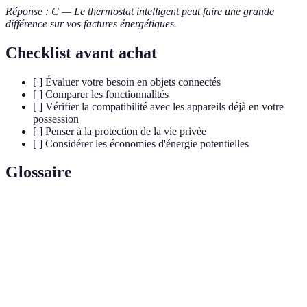
Réponse : C — Le thermostat intelligent peut faire une grande
différence sur vos factures énergétiques.
Checklist avant achat
[ ] Évaluer votre besoin en objets connectés
[ ] Comparer les fonctionnalités
[ ] Vérifier la compatibilité avec les appareils déjà en votre
possession
[ ] Penser à la protection de la vie privée
[ ] Considérer les économies d'énergie potentielles
Glossaire
Terme
Définition
Objets
Dispositifs électroniques interconnectés via internet,
Connectés
permettant de collecter et échanger des données.
Maison
Système de gestion de la maison via des appareils
Intelligente
intelligents pour automatiser les tâches.