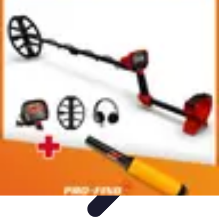
Connect Belgium
Objets Connectés
Guides et Tutoriels
Sécurité des objets
connectés
Tendances
Objets connectés
Connect Belgium