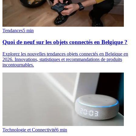
Tendances
5
min
Quoi de neuf sur les objets connectés en Belgique ?
Explorez les nouvelles tendances objets connectés en Belgique en
2026. Innovations, statistiques et recommandations de produits
incontournables.
Technologie et Connectivité
6
min