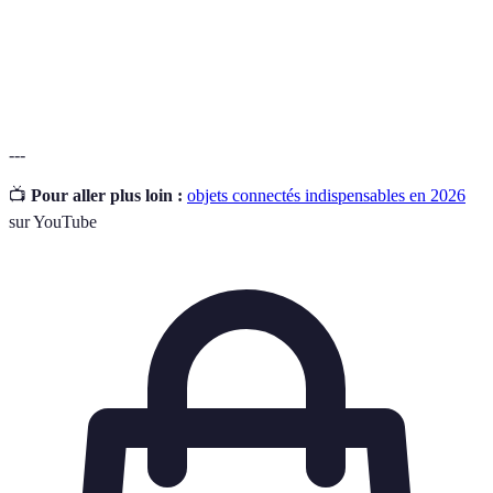
Assistant
Dispositif qui utilise la reconnaissance vocale pour
Vocal
effectuer des tâches ou fournir des informations.
---
📺
Pour aller plus loin :
objets connectés indispensables en 2026
sur YouTube