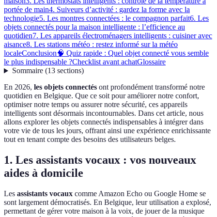
maison
3. Les thermostats intelligents : contrôle de la température à
portée de main
4. Suiveurs d’activité : gardez la forme avec la
technologie
5. Les montres connectées : le compagnon parfait
6. Les
objets connectés pour la maison intelligente : l’efficience au
quotidien
7. Les appareils électroménagers intelligents : cuisiner avec
aisance
8. Les stations météo : restez informé sur la météo
locale
Conclusion
🧠 Quiz rapide : Quel objet connecté vous semble
le plus indispensable ?
Checklist avant achat
Glossaire
Sommaire
(
13
sections
)
En 2026,
les objets connectés
ont profondément transformé notre
quotidien en Belgique. Que ce soit pour améliorer notre confort,
optimiser notre temps ou assurer notre sécurité, ces appareils
intelligents sont désormais incontournables. Dans cet article, nous
allons explorer les objets connectés indispensables à intégrer dans
votre vie de tous les jours, offrant ainsi une expérience enrichissante
tout en tenant compte des besoins des utilisateurs belges.
1. Les assistants vocaux : vos nouveaux
aides à domicile
Les
assistants vocaux
comme Amazon Echo ou Google Home se
sont largement démocratisés. En Belgique, leur utilisation a explosé,
permettant de gérer votre maison à la voix, de jouer de la musique