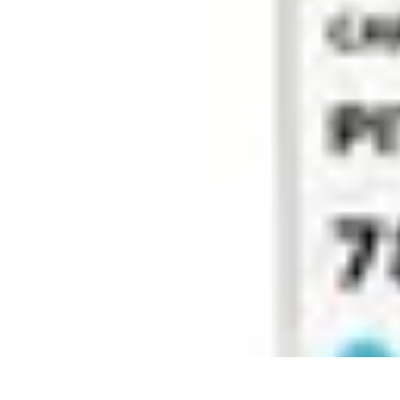
Connect Belgium
Objets Connectés
Guides et Tutoriels
Sécurité des objets connectés
Ten
Connect Belgium