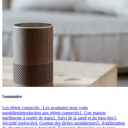
Sommaire
Les objets connectés : Les avantages pour votre
quotidien
Introduction aux objets connectés
1. Une maison
intelligente à portée de main
2. Suivi de la santé et du bien-être
3.
Sécurité renforcée
4. Gestion des tâches quotidiennes
5. Amélioration