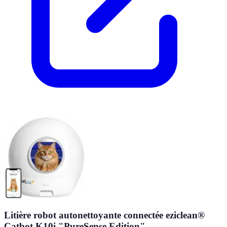
Litière robot autonettoyante connectée eziclean®
Catbot K10i "PureSense Edition"