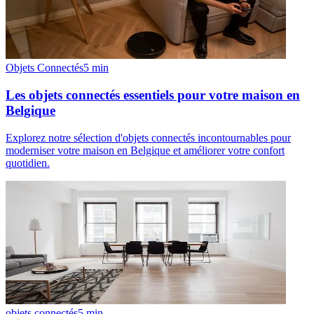
Objets Connectés
5
min
Les objets connectés essentiels pour votre maison en
Belgique
Explorez notre sélection d'objets connectés incontournables pour
moderniser votre maison en Belgique et améliorer votre confort
quotidien.
objets connectés
5
min