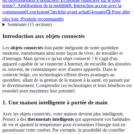
du divertissement à domicile
6. Économie financière sur le long
terme
7. Amélioration de la mobilité
8. Interaction accrue avec la
communauté
Conclusion
Checklist avant achat
Glossaire
📺 Pour aller
plus loin :
Produits recommandés
Sommaire
(
15
sections
)
Introduction aux objets connectés
Les
objets connectés
font partie intégrante de notre quotidien
moderne, transformant ainsi notre façon de vivre, de travailler et
d'interagir. Mais qu'est-ce qu'un objet connecté ? Il s'agit d'un
appareil capable de se connecter à Internet, de recueillir des données
et, souvent, de communiquer avec d'autres appareils. Dans le
contexte belge, ces technologies offrent divers avantages au
quotidien, allant de la gestion de la maison à la santé, en passant par
le divertissement. Comprendre ces technologies et leurs bénéfices est
essentiel pour maximiser leur potentiel.
1. Une maison intelligente à portée de main
Avec les objets connectés, votre maison devient plus intelligente.
Pensez à des
thermostats intelligents
qui apprennent vos habitudes
de vie et ajustent la température pour économiser l'énergie tout en
garantissant votre confort. Par exemple, la possibilité de contrôler