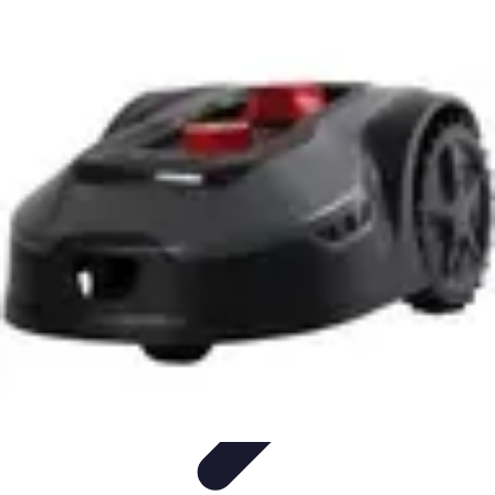
Connect Belgium
Objets Connectés
Guides et Tutoriels
Sécurité des objets
connectés
Tendances
Objets connectés
Connect Belgium