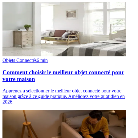
Objets Connectés
6
min
Comment choisir le meilleur objet connecté pour
votre maison
Apprenez à sélectionner le meilleur objet connecté pour votre
maison grâce à ce guide pratique. Améliorez votre quotidien en
2026.