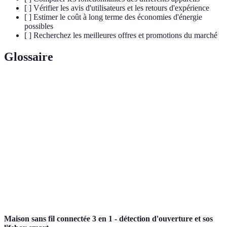
[ ] Vérifier les avis d'utilisateurs et les retours d'expérience
[ ] Estimer le coût à long terme des économies d'énergie
possibles
[ ] Recherchez les meilleures offres et promotions du marché
Glossaire
Terme
Définition
Objets
Appareils pouvant se connecter à Internet pour
connectés
interagir et collecter des données.
Dispositifs portables qui suivent des données
Wearables
personnelles de santé et de fitness.
Technologies dédiées à la gestion automatisée des
Domotique
systèmes dans une maison.
Maison sans fil connectée 3 en 1 - détection d'ouverture et sos