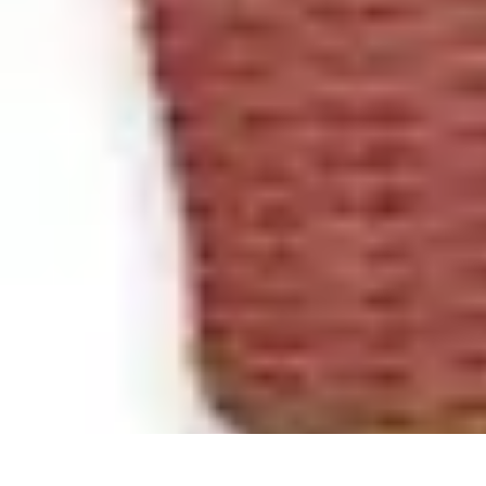
Connect Belgium
Objets Connectés
Guides et Tutoriels
Sécurité des objets connectés
Ten
Connect Belgium