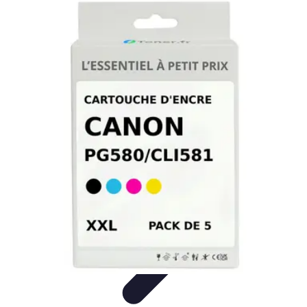
Connect Belgium
Objets Connectés
Guides et Tutoriels
Sécurité des objets
connectés
Tendances
Objets connectés
Connect Belgium