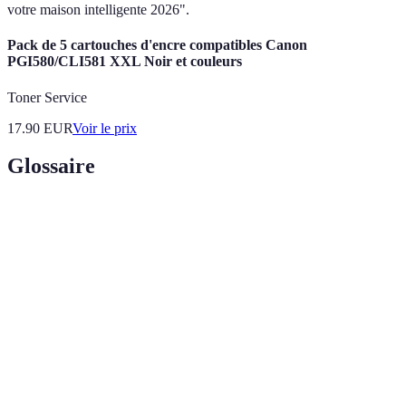
votre maison intelligente 2026".
Pack de 5 cartouches d'encre compatibles Canon
PGI580/CLI581 XXL Noir et couleurs
Toner Service
17.90
EUR
Voir le prix
Glossaire
Terme
Définition
Maison
Ensemble de dispositifs connectés, permettant
intelligente
l'automatisation de diverses fonctions domestiques.
Abréviation de l'Internet des objets, désignant les
IoT
objets connectés capables d'échanger des données.
Configuration permettant à des appareils de
Scénario
fonctionner ensemble pour réaliser des tâches