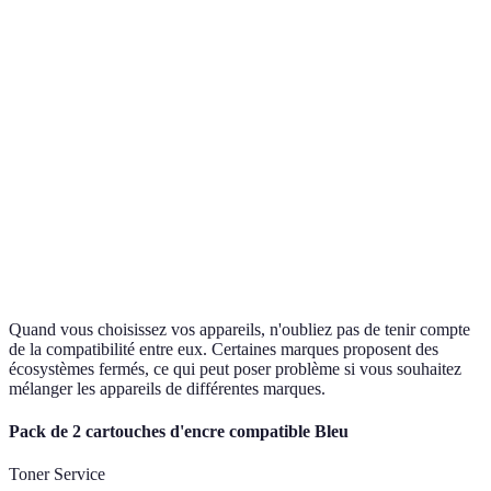
Critère
Option A
Option B
Option C
Prix
Élevé
Moyen
Bas
Large
Écosystème
Compatibilité
Limitée
gamme
fermé
Facilité
Difficile
Moyenne
Très facile
d'utilisation
Fonctionnalités
Basique
Avancée
Complète
Quand vous choisissez vos appareils, n'oubliez pas de tenir compte
de la compatibilité entre eux. Certaines marques proposent des
écosystèmes fermés, ce qui peut poser problème si vous souhaitez
mélanger les appareils de différentes marques.
Pack de 2 cartouches d'encre compatible Bleu
Toner Service