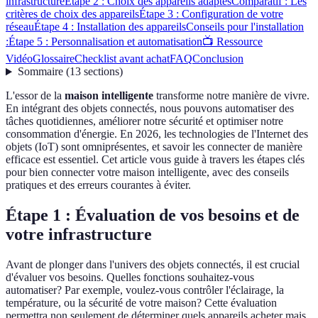
infrastructure
Étape 2 : Choix des appareils adaptés
Comparatif : Les
critères de choix des appareils
Étape 3 : Configuration de votre
réseau
Étape 4 : Installation des appareils
Conseils pour l'installation
:
Étape 5 : Personnalisation et automatisation
📺 Ressource
Vidéo
Glossaire
Checklist avant achat
FAQ
Conclusion
Sommaire
(
13
sections
)
L'essor de la
maison intelligente
transforme notre manière de vivre.
En intégrant des objets connectés, nous pouvons automatiser des
tâches quotidiennes, améliorer notre sécurité et optimiser notre
consommation d'énergie. En 2026, les technologies de l'Internet des
objets (IoT) sont omniprésentes, et savoir les connecter de manière
efficace est essentiel. Cet article vous guide à travers les étapes clés
pour bien connecter votre maison intelligente, avec des conseils
pratiques et des erreurs courantes à éviter.
Étape 1 : Évaluation de vos besoins et de
votre infrastructure
Avant de plonger dans l'univers des objets connectés, il est crucial
d'évaluer vos besoins. Quelles fonctions souhaitez-vous
automatiser? Par exemple, voulez-vous contrôler l'éclairage, la
température, ou la sécurité de votre maison? Cette évaluation
permettra non seulement de déterminer quels appareils acheter mais